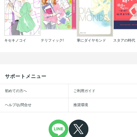
キセキノコイ
テリフィック!
掌にダイヤモンド
スタアの時代
サポートメニュー
初めての方へ
ご利用ガイド
ヘルプ/お問合せ
推奨環境