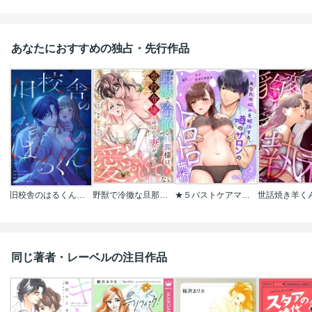
あなたにおすすめの独占・先行作品
旧校舎のはるくん～二人きりの鬼ごっこ、しよう？
野獣で冷徹な旦那様は､悪役令嬢と呼ばれる妻が愛おしくて仕方ない
★５バストケアマッサージをはじめます～あなたの悩みを解決する、噂のサロンのトロトロ施術
同じ著者・レーベルの注目作品