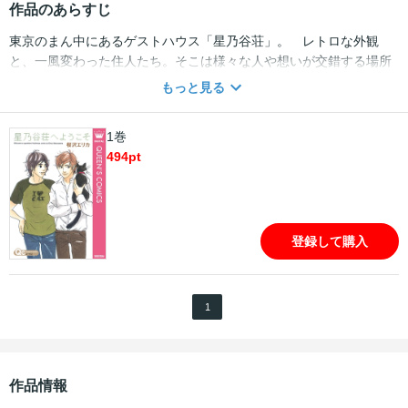
作品のあらすじ
東京のまん中にあるゲストハウス「星乃谷荘」。 レトロな外観
と、一風変わった住人たち。そこは様々な人や想いが交錯する場所
――唯一の家族である祖母を亡くし、旅に出ることにした昴。3日間
もっと見る
の滞在予定で訪れた「星乃谷荘」だったが…？
1巻
494
pt
登録して購入
1
作品情報