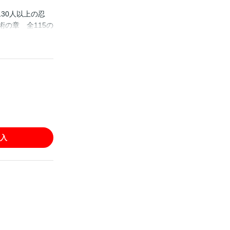
130人以上の忍
術の章 全115の
他も注目企画満
』!! ●ファン必見
入