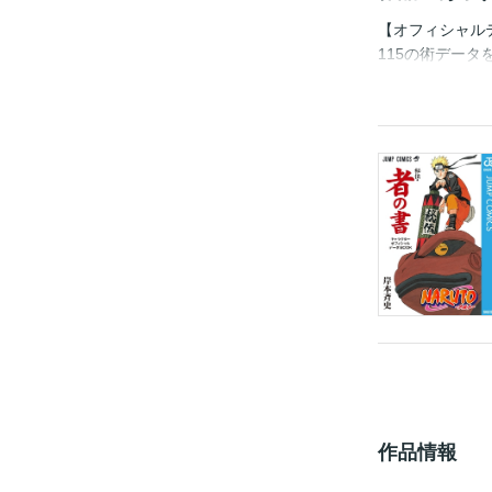
【オフィシャル
115の術データ
術をここに解説!
載!! ●名場面が
の大辞典『葉語
作品情報