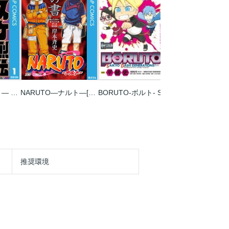
NARUTO―ナルト― サスケ烈伝 うちはの末裔と天球の星屑
NARUTO―ナルト―[秘伝･闘の書] キャラクターオフィシャルデータBOOK
BORUTO-ボルト- SAIKYO DASH GENERATIONS
推奨環境