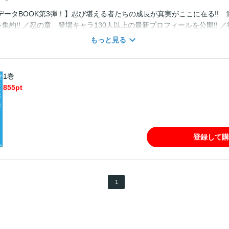
データBOOK第3弾！】忍び堪える者たちの成長が真実がここに在る!! 
を集約!! ／忍の章 登場キャラ130人以上の最新プロフィールを公開!! ／
! ／創の章 岸本先生描き下ろし5Pマンガ＆設定資料を初公開!! その
もっと見る
カラーに!! 『NARUTO best scene』!! ●忍の世を紐解く『忍博聞録
集』など週刊少年ジャンプ誌上で実施した読者投票の結果も発表!!
1巻
855
pt
登録して購
1