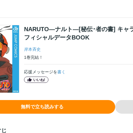
NARUTO―ナルト―[秘伝･者の書] キ
フィシャルデータBOOK
岸本斉史
1
巻
完結！
応援メッセージを
書く
いいね!
無料で立ち読みする
すじ