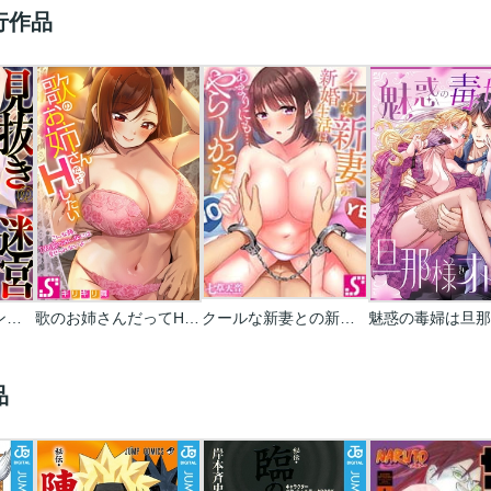
行作品
見抜きの迷宮～ダンジョン内、冒険者たちのオカズ事情～
歌のお姉さんだってHしたい～こんな顔､TVの前のみんなには見せられないよ…
クールな新妻との新婚生活はあまりにも…やらしかった
品