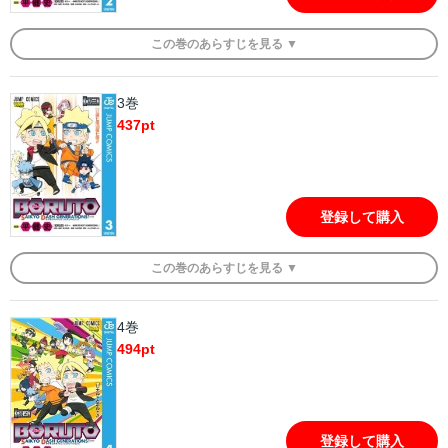
この
巻
のあらすじを
見る ▼
3巻
437
pt
登録して購入
この
巻
のあらすじを
見る ▼
4巻
494
pt
登録して購入