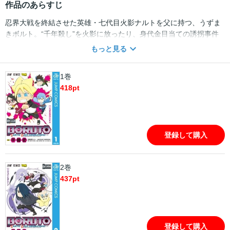
作品のあらすじ
忍界大戦を終結させた英雄・七代目火影ナルトを父に持つ、うずま
きボルト。“千年殺し”を火影に放ったり、身代金目当ての誘拐事件
を解決したり…。忍者学校（アカデミー）の仲間とともに巻き起こ
もっと見る
す、ボルトの物語がはじまる!!
1巻
418
pt
登録して購入
2巻
437
pt
登録して購入