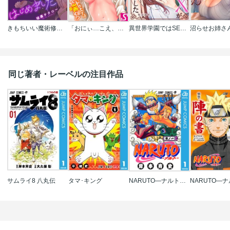
きもちいい魔術修行はじめました
「おにぃ…こえ、出ちゃう…っ」～塩ギャルほどベッドの上ではよく喘ぐ!?
異世界学園ではSEXが必修単位でした
同じ著者・レーベルの注目作品
サムライ8 八丸伝
タマ･キング
NARUTO―ナルト― モノクロ版