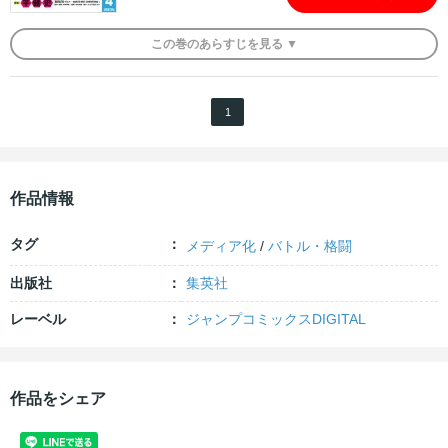
この
巻
のあらすじを
見る ▼
1
作品情報
タグ
メディア化
/
バトル・格闘
出版社
集英社
レーベル
ジャンプコミックスDIGITAL
作品をシェア