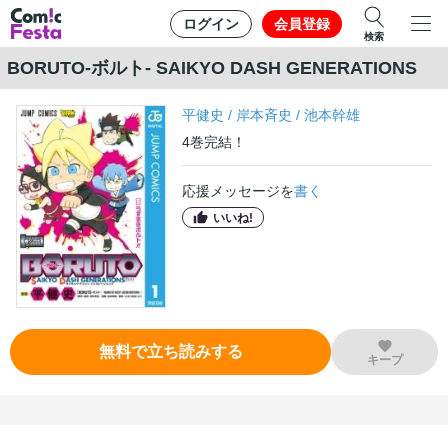
ログイン
会員登録
検索
BORUTO-ボルト- SAIKYO DASH GENERATIONS
平健史
/
岸本斉史
/
池本幹雄
4
巻
完結！
応援メッセージを
書く
いいね!
無料で立ち読みする
キープ