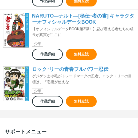
作品詳細
無料立読
NARUTO―ナルト―[秘伝･者の書] キャラクタ
ーオフィシャルデータBOOK
【オフィシャルデータBOOK第3弾！】忍び堪える者たちの成
長が真実がここに...
少年
作品詳細
無料立読
ロック･リーの青春フルパワー忍伝
ゲジゲジまゆ毛がトレードマークの忍者、ロック・リーの目
標は、『忍術が使えな...
少年
作品詳細
無料立読
サポートメニュー