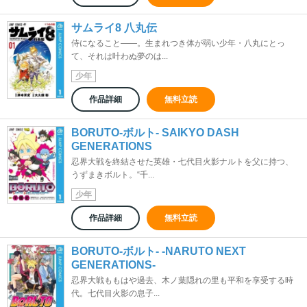
サムライ8 八丸伝
侍になること――。生まれつき体が弱い少年・八丸にとっ
て、それは叶わぬ夢のは...
少年
作品詳細
無料立読
BORUTO-ボルト- SAIKYO DASH
GENERATIONS
忍界大戦を終結させた英雄・七代目火影ナルトを父に持つ、
うずまきボルト。“千...
少年
作品詳細
無料立読
BORUTO-ボルト- -NARUTO NEXT
GENERATIONS-
忍界大戦ももはや過去、木ノ葉隠れの里も平和を享受する時
代。七代目火影の息子...