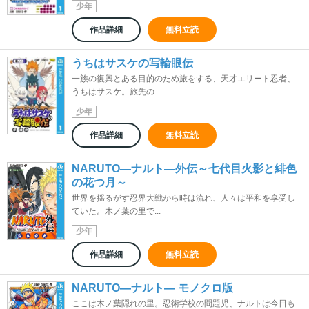
少年
作品詳細
無料立読
うちはサスケの写輪眼伝
一族の復興とある目的のため旅をする、天才エリート忍者、
うちはサスケ。旅先の...
少年
作品詳細
無料立読
NARUTO―ナルト―外伝～七代目火影と緋色
の花つ月～
世界を揺るがす忍界大戦から時は流れ、人々は平和を享受し
ていた。木ノ葉の里で...
少年
作品詳細
無料立読
NARUTO―ナルト― モノクロ版
ここは木ノ葉隠れの里。忍術学校の問題児、ナルトは今日も