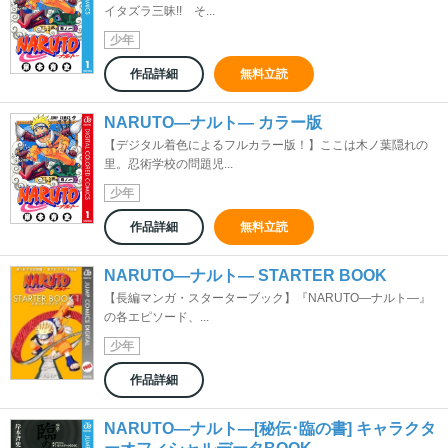
イタズラ三昧!! そ...
少年
作品詳細
無料立読
NARUTO―ナルト― カラー版
【デジタル着色によるフルカラー版！】ここは木ノ葉隠れの
里。忍術学校の問題児...
少年
作品詳細
無料立読
NARUTO―ナルト― STARTER BOOK
【長編マンガ・スターターブック】『NARUTO―ナルト―』
の各エピソード、...
少年
作品詳細
NARUTO―ナルト―[秘伝･臨の書] キャラクタ