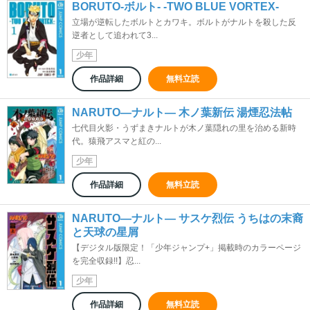
BORUTO-ボルト- -TWO BLUE VORTEX-
立場が逆転したボルトとカワキ。ボルトがナルトを殺した反
逆者として追われて3...
少年
作品詳細
無料立読
NARUTO―ナルト― 木ノ葉新伝 湯煙忍法帖
七代目火影・うずまきナルトが木ノ葉隠れの里を治める新時
代。猿飛アスマと紅の...
少年
作品詳細
無料立読
NARUTO―ナルト― サスケ烈伝 うちはの末裔
と天球の星屑
【デジタル版限定！「少年ジャンプ+」掲載時のカラーページ
を完全収録!!】忍...
少年
作品詳細
無料立読