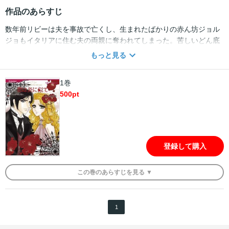
作品のあらすじ
数年前リビーは夫を事故で亡くし、生まれたばかりの赤ん坊ジョル
ジョもイタリアに住む夫の両親に奪われてしまった。苦しいどん底
の生活から必死で立ち直り、今やリビーは押しも押されもせぬスー
もっと見る
パーモデルとして活躍していた。ところがある日、リビーの撮影現
場に突然義兄ロマノが現れた。 「ジョルジョが君を必要としてい
1巻
る」・・・ああ、やっと愛するジョルジョに会える。だが、ロマノ
500
pt
の瞳には冷ややかな憎悪の炎が燃えていた！！
登録して購入
この
巻
のあらすじを
見る ▼
1