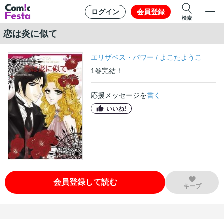
ログイン
会員登録
検索
恋は炎に似て
エリザベス・パワー
/
よこたようこ
1
巻
完結！
応援メッセージを
書く
いいね!
会員登録して読む
キープ