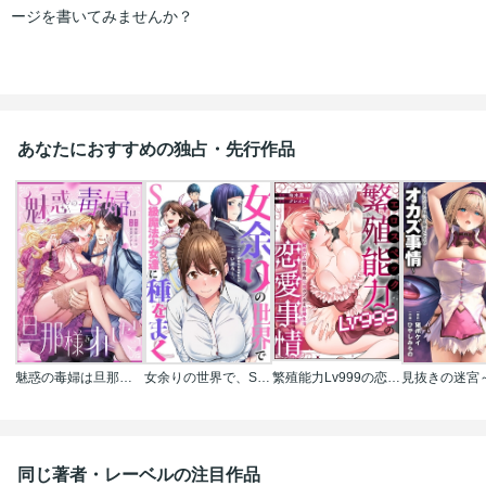
ージを書いてみませんか？
あなたにおすすめの独占・先行作品
魅惑の毒婦は旦那様をオトしたい
女余りの世界で、S級魔法少女達に種をまく【フルカラー】
繁殖能力Lv999の恋愛事情 ―幼なじみ候爵令息とのウブあま新婚生活―（単話版）
同じ著者・レーベルの注目作品