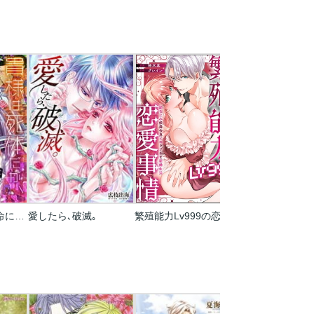
貴様は死体だが､命に別状はない｡【フルカラー】
愛したら､破滅｡
繁殖能力Lv999の恋愛事情 ―幼なじみ候爵令息とのウブあま新婚生活―（単話版）