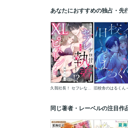
あなたにおすすめの独占・先
久我社長！ セフレなのにデロ甘執着しすぎでは!? ～XL級のわからせピストンで心も身体もハメ堕とされそうです～（単話版）
同じ著者・レーベルの注目作