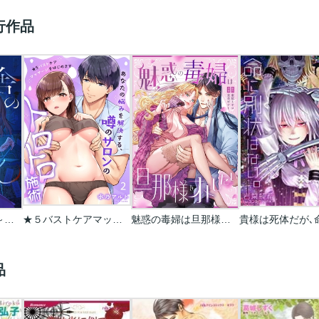
行作品
旧校舎のはるくん～二人きりの鬼ごっこ、しよう？
★５バストケアマッサージをはじめます～あなたの悩みを解決する、噂のサロンのトロトロ施術
魅惑の毒婦は旦那様をオトしたい
品