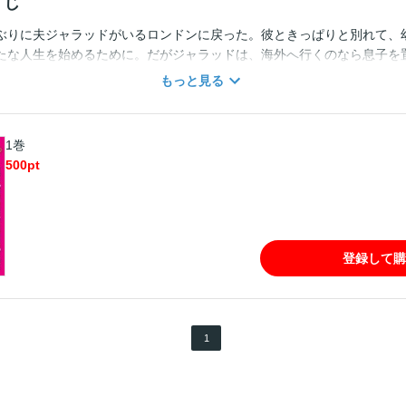
すじ
ぶりに夫ジャラッドがいるロンドンに戻った。彼ときっぱりと別れて、
たな人生を始めるために。だがジャラッドは、海外へ行くのなら息子を
のはあなたの浮気が原因だというのに、なんて傲慢な人なのかしら。で
もっと見る
まいそうになる。再びそうなれば身の破滅を迎えるとわかっているのに
思われた矢先、最愛の息子が何者かに誘拐されて――!?
1巻
500
pt
登録して購
1