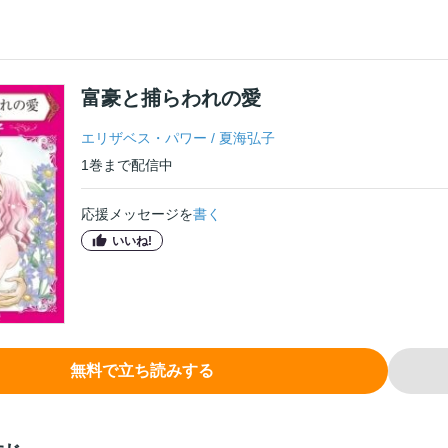
富豪と捕らわれの愛
エリザベス・パワー
/
夏海弘子
1
巻
まで配信中
応援メッセージを
書く
いいね!
無料で立ち読みする