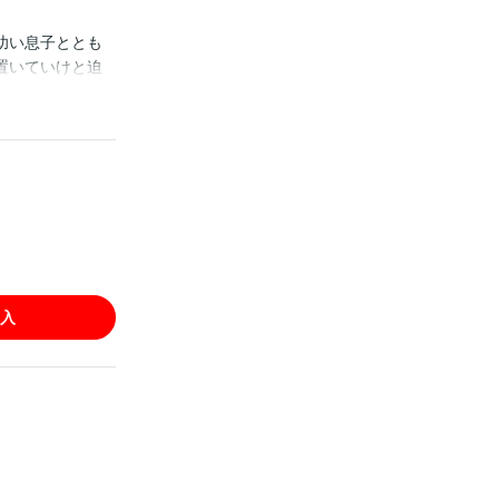
幼い息子ととも
置いていけと迫
も彼の魅力に懲
。果てのない葛
入