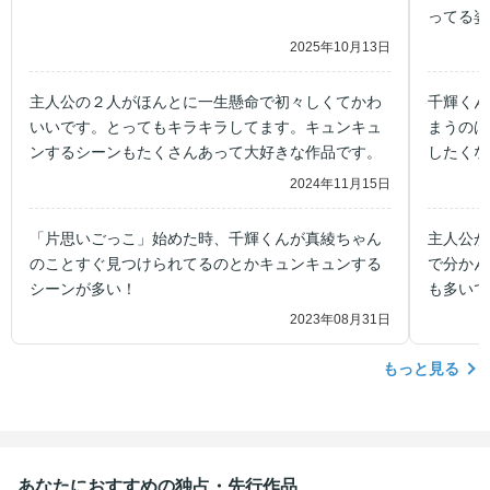
ってる姿
2025年10月13日
主人公の２人がほんとに一生懸命で初々しくてかわ
千輝くん
いいです。とってもキラキラしてます。キュンキュ
まうのは
ンするシーンもたくさんあって大好きな作品です。
したくな
2024年11月15日
「片思いごっこ」始めた時、千輝くんが真綾ちゃん
主人公が
のことすぐ見つけられてるのとかキュンキュンする
で分かん
シーンが多い！
も多いで
2023年08月31日
もっと見る
あなたにおすすめの独占・先行作品