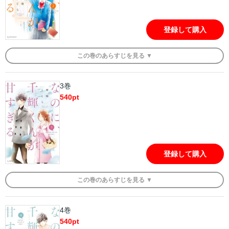
登録して購入
この
巻
のあらすじを
見る ▼
3巻
540
pt
登録して購入
この
巻
のあらすじを
見る ▼
4巻
540
pt