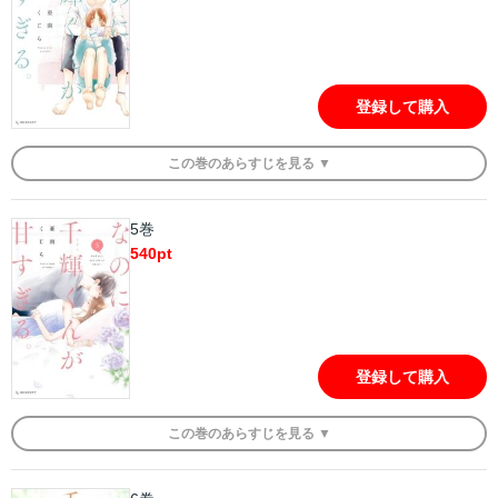
登録して購入
この
巻
のあらすじを
見る ▼
5巻
540
pt
登録して購入
この
巻
のあらすじを
見る ▼