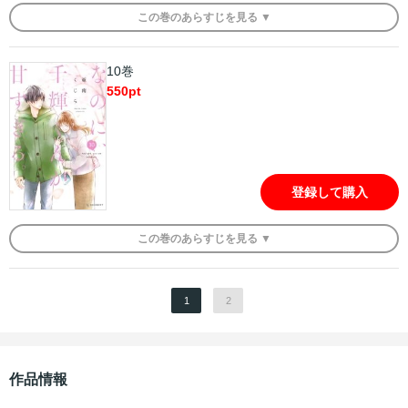
この
巻
のあらすじを
見る ▼
10巻
550
pt
登録して購入
この
巻
のあらすじを
見る ▼
1
2
作品情報