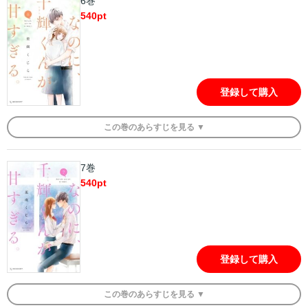
6巻
540
pt
登録して購入
この
巻
のあらすじを
見る ▼
7巻
540
pt
登録して購入
この
巻
のあらすじを
見る ▼