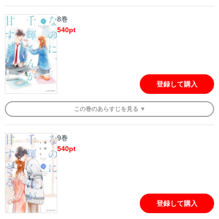
8巻
540
pt
登録して購入
この
巻
のあらすじを
見る ▼
9巻
540
pt
登録して購入