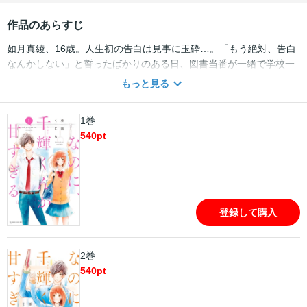
作品のあらすじ
如月真綾、16歳。人生初の告白は見事に玉砕…。「もう絶対、告白
なんかしない」と誓ったばかりのある日、図書当番が一緒で学校一
モテる千輝（ちぎら）くんに、失恋の傷を癒やすために「片想いご
もっと見る
っこをしよう」と提案される！ 毎日、あまーい千輝くんに癒やさ
れて、もっと近づきたいと思い始める真綾…。でも、これは“片想い
1巻
こっご”をしているだけ。絶対に千輝くんのことを好きになっちゃい
540
pt
けないのに―――!!?
登録して購入
2巻
540
pt