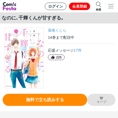
ログイン
会員登録
検索
なのに､千輝くんが甘すぎる｡
亜南くじら
14
巻
まで配信中
応援メッセージ
17
件
225
無料で立ち読みする
キープ