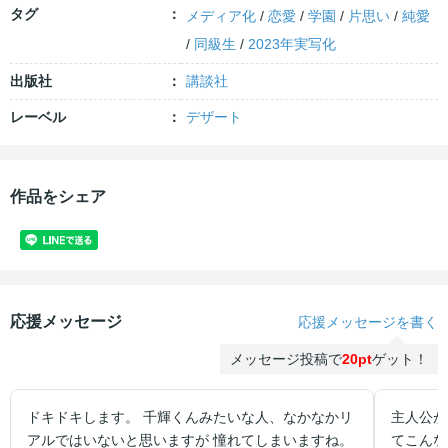
タグ
メディア化
/
恋愛
/
学園
/
片思い
/
純愛
/
同級生
/
2023年実写化
出版社
講談社
レーベル
デザート
作品をシェア
応援メッセージ
応援メッセージを書く
メッセージ投稿で
20pt
ゲット！
ドキドキします。 千輝くんみたいな人、なかなかリ
主人公が
アルではいないと思いますが 憧れてしまいますね。
てこんな