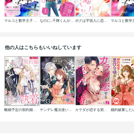
マルコと数学王子 プチデザ
なのに､千輝くんが甘すぎる｡ プチデザ
ボクは宇宙人に恋をした｡
マルコと数学
他の人はこちらもいいねしています
離婚予定の契約婚なのに､冷酷公爵様に執着されています(分冊版)
ヤンデレ魔法使いは石像の乙女しか愛せない 魔女は愛弟子の熱い口づけでとける 【短編】
カラダが恋する契約結婚～冨永夫妻は今夜も離婚できません。