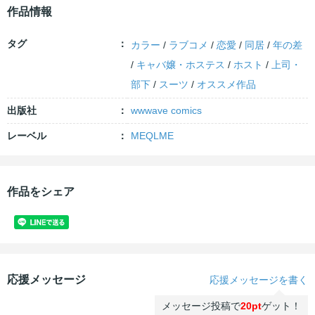
作品情報
タグ
カラー
/
ラブコメ
/
恋愛
/
同居
/
年の差
/
キャバ嬢・ホステス
/
ホスト
/
上司・
部下
/
スーツ
/
オススメ作品
出版社
wwwave comics
レーベル
MEQLME
作品をシェア
応援メッセージ
応援メッセージを書く
メッセージ投稿で
20pt
ゲット！