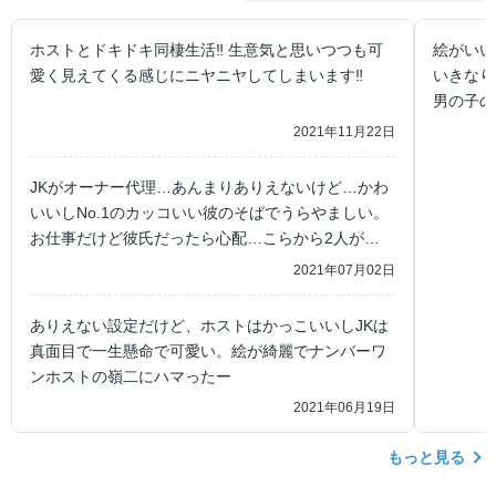
ホストとドキドキ同棲生活‼︎ 生意気と思いつつも可
絵がいい
愛く見えてくる感じにニヤニヤしてしまいます‼︎
いきなり
男の子の
2021年11月22日
JKがオーナー代理…あんまりありえないけど…かわ
いいしNo.1のカッコいい彼のそばでうらやましい。
お仕事だけど彼氏だったら心配…こらから2人がど
うなるのかドキドキ
2021年07月02日
ありえない設定だけど、ホストはかっこいいしJKは
真面目で一生懸命で可愛い。絵が綺麗でナンバーワ
ンホストの嶺二にハマったー
2021年06月19日
もっと見る