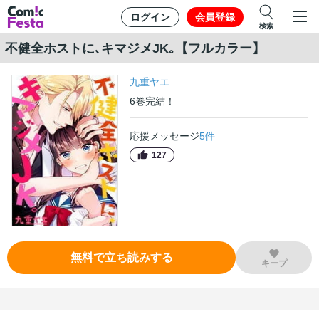
ログイン
会員登録
検索
不健全ホストに､キマジメJK｡【フルカラー】
九重ヤエ
6
巻
完結！
応援メッセージ
5
件
127
無料で立ち読みする
キープ