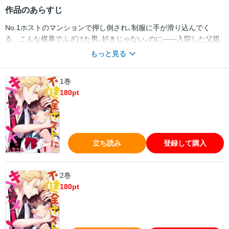
作品のあらすじ
No.1ホストのマンションで押し倒され､制服に手が滑り込んでく
る…こんな横暴でふざけた男､好きじゃない､のに――入院した父親
の代わりにホストクラブのオーナーになった女子高生･千夏｡出勤初
もっと見る
日､ホストの1人に｢お前､男知らねーだろ｣と笑われ､唇を奪われる｡そ
のキスはとろけるほどアツく気持ちよくて…しかし非常識な言動に
1巻
怒った千夏は､勢いで彼を解雇してしまう｡そのホストこそ､実はお店
180
pt
の売上No.1ホスト･レイだった!戻ってほしいと謝る千夏を｢なら条件
がある｣と押し倒すレイ｡…まさか､条件って身体で!?
立ち読み
登録して購入
2巻
180
pt