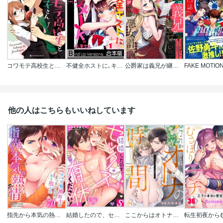
コワモテ高校生と地味子さん
不健全ホストに､キマジメJK｡《合本版》
公爵家は義兄が継げばいい ～ポンコツ令嬢の悪女計画～【単話版】
他の人はこちらもいいねしています
指先から本気の熱情～チャラ男消防士はまっすぐな目で私を抱いた～
結婚したので、セックス有休ください!
ここからはオトナの時間です｡