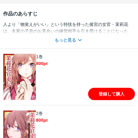
作品のあらすじ
人より「物覚えがいい」という特技を持った後宮の女官・茉莉花
は、名家の子息のお見合いの練習相手を引き受けることになった
が……。優しくて気まぐれな皇帝との出会いが、少女の運命を変え
もっと見る
る! 花咲ける情熱のミラクル中華ロマン、堂々開幕!!
1巻
800
pt
登録して購入
2巻
800
pt