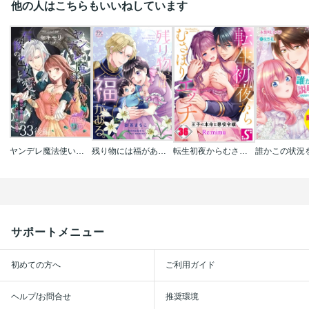
他の人はこちらもいいねしています
ヤンデレ魔法使いは石像の乙女しか愛せない 魔女は愛弟子の熱い口づけでとける 【短編】
残り物には福がある｡【単話売】
転生初夜からむさぼりエッチ～王子の本命は悪役令嬢
サポートメニュー
初めての方へ
ご利用ガイド
ヘルプ/お問合せ
推奨環境