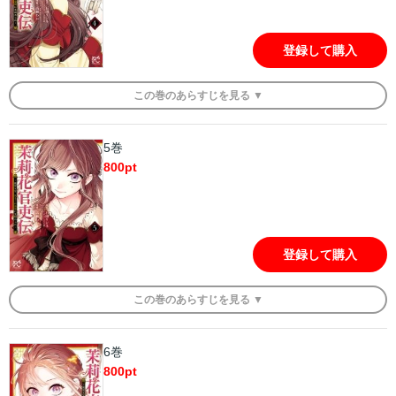
登録して購入
この
巻
のあらすじを
見る ▼
5巻
800
pt
登録して購入
この
巻
のあらすじを
見る ▼
6巻
800
pt