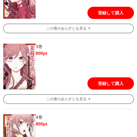
登録して購入
この
巻
のあらすじを
見る ▼
3巻
800
pt
登録して購入
この
巻
のあらすじを
見る ▼
4巻
800
pt