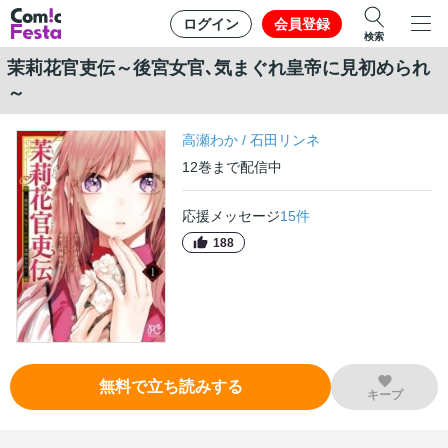
ログイン
会員登録
検索
茉莉花官吏伝～後宮女官､気まぐれ皇帝に見初められ
～
高瀬わか
/
石田リンネ
12
巻
まで配信中
応援メッセージ
15
件
188
無料で立ち読みする
キープ