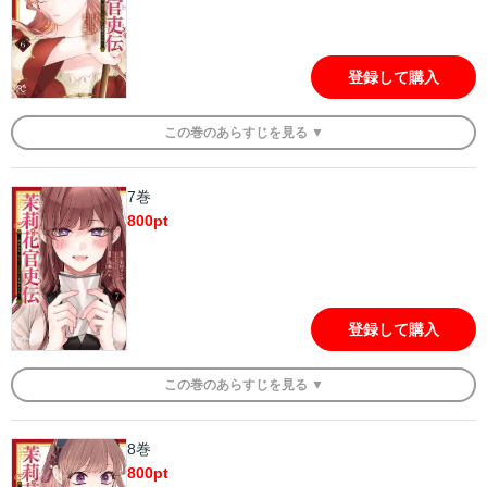
登録して購入
この
巻
のあらすじを
見る ▼
7巻
800
pt
登録して購入
この
巻
のあらすじを
見る ▼
8巻
800
pt