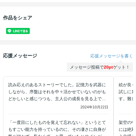
作品をシェア
応援メッセージ
応援メッセージを書く
メッセージ投稿で
20pt
ゲット！
読み応えのあるストーリーでした。記憶力を武器に
絵が良く
しながら、序盤はそれを中々活かせていないのがも
試しに1
どかしいと感じつつも、主人公の成長を見る上では
す。難し
良いと感じました。
です。
2024年10月22日
「一度目にしたものを覚えて忘れない」というとて
架空の中
もすごい能力を持っているのに、その凄さに自身が
には絶対