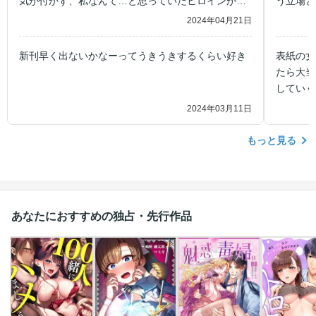
気が付かず、私なんて…と思っていたヒロインが、
う立場と
陛下と出会ったことをきっかけにして、どんどんと
とごとく
2024年04月21日
自信をつけて、生き生きキラキラしていくところが
マンスで
読んでて元気が出ます！
てしまう
新刊早く出ないかなーってうきうきするくらい好き
表紙の女
の葛藤、
たら大当
に丁寧に
していく
いつも楽
2024年03月11日
もっと見る
あなたにおすすめの独占・先行作品