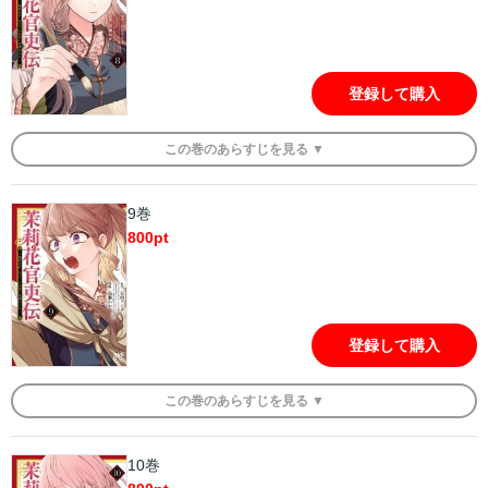
登録して購入
この
巻
のあらすじを
見る ▼
9巻
800
pt
登録して購入
この
巻
のあらすじを
見る ▼
10巻