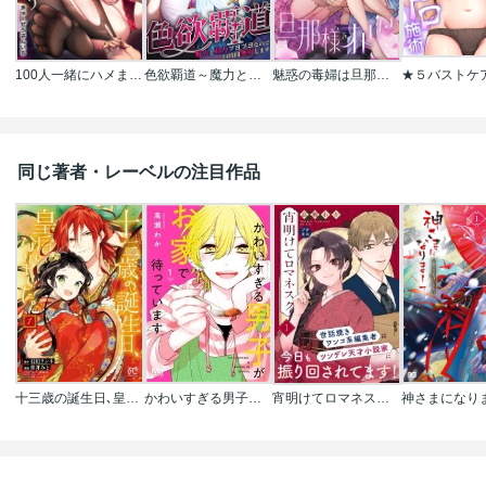
100人一緒にハメましょう～清純マネージャーは球児のオモチャになりました。
色欲覇道～魔力と精力ツヨツヨなので24時間無双します～
魅惑の毒婦は旦那様をオトしたい
同じ著者・レーベルの注目作品
十三歳の誕生日､皇后になりました｡【電子特別版】
かわいすぎる男子がお家で待っています 単行本版
宵明けてロマネスク プチキス