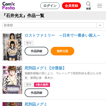
ログイン
会員登録
検索
『石井光太』作品一覧
ロストファミリー ～日本で一番多い殺人～
青年
作品詳細
無料立読
死刑囚メグミ【分冊版】
覚醒剤密輸の罪により、マレーシアで死刑判決を受けた小河
恵。新聞記者・東木が...
青年
4巻分無料
作品詳細
死刑囚メグミ