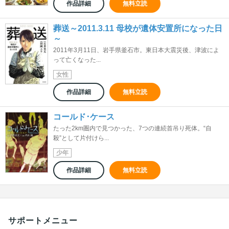
作品詳細
無料立読
葬送～2011.3.11 母校が遺体安置所になった日
～
2011年3月11日、岩手県釜石市。東日本大震災後、津波によ
って亡くなった...
女性
作品詳細
無料立読
コールド･ケース
たった2km圏内で見つかった、7つの連続首吊り死体。“自
殺”として片付けら...
少年
作品詳細
無料立読
サポートメニュー