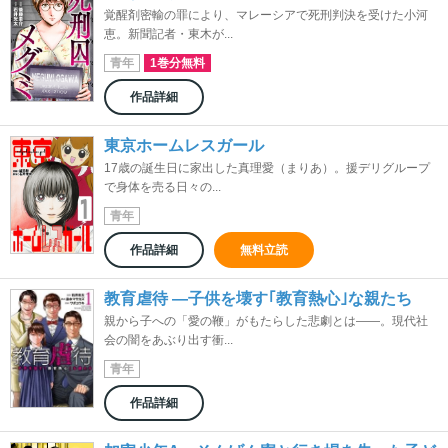
覚醒剤密輸の罪により、マレーシアで死刑判決を受けた小河
恵。新聞記者・東木が...
青年
1巻分無料
作品詳細
東京ホームレスガール
17歳の誕生日に家出した真理愛（まりあ）。援デリグループ
で身体を売る日々の...
青年
作品詳細
無料立読
教育虐待 ―子供を壊す｢教育熱心｣な親たち
親から子への「愛の鞭」がもたらした悲劇とは――。現代社
会の闇をあぶり出す衝...
青年
作品詳細