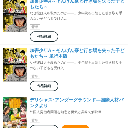
加害少年A～そんげん寮と行き場を失った子ど
もたち～
なぜ彼は人を殺めたのか――。少年院を出院した引き取り手
のない子どもを受け入...
青年
作品詳細
加害少年A～そんげん寮と行き場を失った子ど
もたち～ 単行本版
なぜ彼は人を殺めたのか――。少年院を出院した引き取り手
のない子どもを受け入...
青年
作品詳細
デリシャス･アンダーグラウンド―国際人材バ
ンクより
外国人労働者問題を知恵と勇気と美味で解決!!!
青年