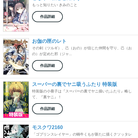
もっと知りたい きみのこと
作品詳細
お伽の匣のレト
その剣（ツルギ）、己（おの）が信じた仲間を守り、己（お
の）が定めた邪（ジャ...
作品詳細
スーパーの裏でヤニ吸うふたり 特装版
特装版の小冊子は『スーパーの裏でヤニ描いたふたり』略し
て、『裏ヤニ』！
作品詳細
モスクワ2160
「ゴブリンスレイヤー」の蝸牛くもが新たに描くクソッタレ