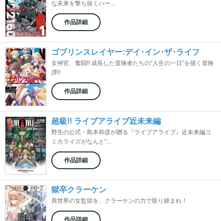
な未来を撃ち抜くハー...
作品詳細
ゴブリンスレイヤー:デイ･イン･ザ･ライフ
女神官、奮闘!! 成長した冒険者たちの“人生の一日”を描く冒険
譚!!
作品詳細
超級!! ライブアライブ近未来編
野生の公式・島本和彦が贈る『ライブアライブ』近未来編コ
ミカライズがなんと“...
作品詳細
獄卒クラーケン
異世界の女監獄を、クラーケンの力で取り締まれ！
作品詳細