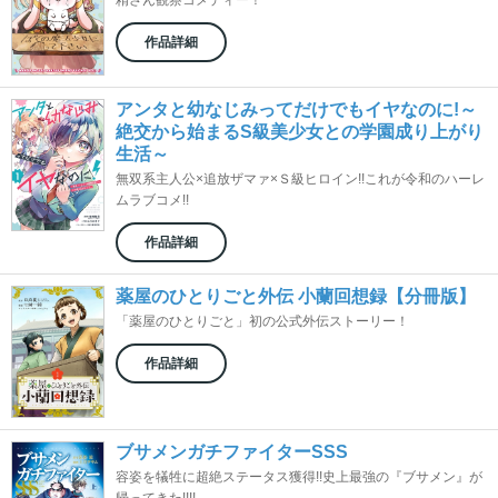
精さん観察コメディー！
作品詳細
アンタと幼なじみってだけでもイヤなのに!～
絶交から始まるS級美少女との学園成り上がり
生活～
無双系主人公×追放ザマァ×Ｓ級ヒロイン!!これが令和のハーレ
ムラブコメ!!
作品詳細
薬屋のひとりごと外伝 小蘭回想録【分冊版】
「薬屋のひとりごと」初の公式外伝ストーリー！
作品詳細
ブサメンガチファイターSSS
容姿を犠牲に超絶ステータス獲得!!史上最強の『ブサメン』が