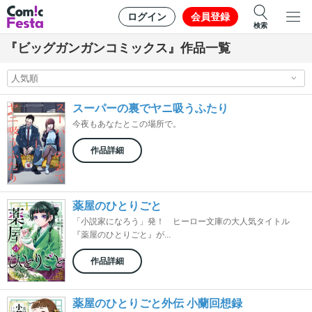
ログイン
会員登録
検索
『ビッグガンガンコミックス』作品一覧
スーパーの裏でヤニ吸うふたり
今夜もあなたとこの場所で。
作品詳細
薬屋のひとりごと
「小説家になろう」発！ ヒーロー文庫の大人気タイトル
『薬屋のひとりごと』が...
作品詳細
薬屋のひとりごと外伝 小蘭回想録