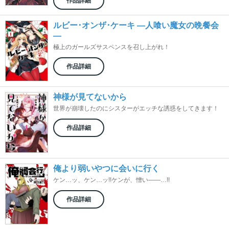
作品詳細
ルビー･オンザ･ケーキ ―人喰い魔女の晩餐会
―
極上のガールズサスペンスを召し上がれ！
作品詳細
神様が見てないから
世界が崩壊したのにシスターがエッチな誘惑をしてきます！
作品詳細
俺より弱いやつに会いに行く
ケン…ッ、ケン…ッ!!ケンが、憎い――…!!
作品詳細