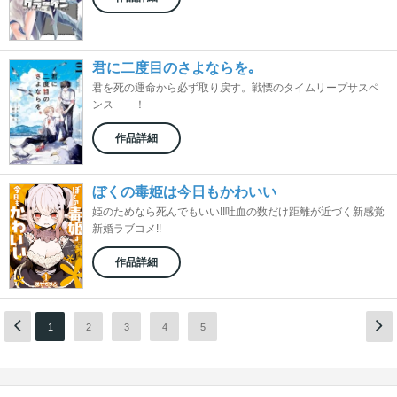
君に二度目のさよならを｡
君を死の運命から必ず取り戻す。戦慄のタイムリープサスペ
ンス――！
作品詳細
ぼくの毒姫は今日もかわいい
姫のためなら死んでもいい!!吐血の数だけ距離が近づく新感覚
新婚ラブコメ!!
作品詳細
1
2
3
4
5