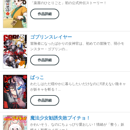
「薬屋のひとりごと」初の公式外伝ストーリー！
作品詳細
ゴブリンスレイヤー
冒険者になったばかりの女神官は、初めての冒険で、弱小モ
ンスター・ゴブリンの...
作品詳細
ばっこ
わたしはただ穏やかに暮らしたいだけなのに!!冴えない陰キャ
が妖キャを斬る！...
作品詳細
魔法少女勧誘失敗プイチョ！
かわいそう、なのにちょっぴり愛おしい！情緒が「整う」妖