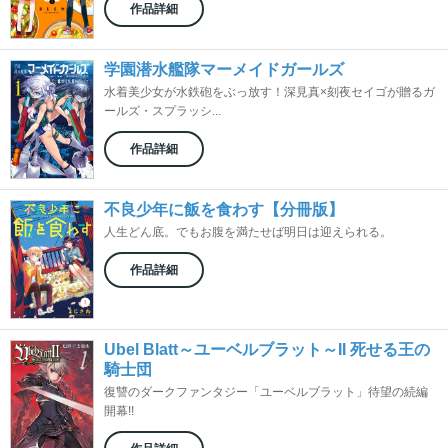
作品詳細
学園潜水艦隊マーメイドガールズ
水着美少女が水鉄砲をぶっ放す！深見真×刻夜セイゴが贈るガ
ールズ・スプラッシ...
作品詳細
不良少年に飯を食わす【分冊版】
人生どん底。でもお腹を満たせば明日は迎えられる。
作品詳細
Ubel Blatt～ユーベルブラット～II 死せる王の
騎士団
復讐のダークファンタジー「ユーベルブラット」待望の続編
開幕!!