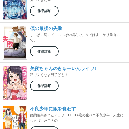
帰ってきた!!!!
作品詳細
僕の最後の失敗
しっぱい続いて、いっぱい転んで、今ではすっかり前向い
て。
作品詳細
美夜ちゃんのきゅーいんライフ!
私でヌくなよ男子ども！
作品詳細
不良少年に飯を食わす
婚約破棄されたアラサーOL×14歳の腹ペコ不良少年 人生に
つまづいた二人の...