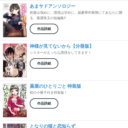
あまサドアンソロジー
刺激は強めに、誘惑は甘めに。超豪華作家陣にてあなたに贈
る、最濃珠玉の短編集!!
作品詳細
神様が見てないから【分冊版】
シスターがえっちな誘惑をしてきます！
作品詳細
薬屋のひとりごと 特装版
初の小冊子付き特装版！
作品詳細
となりの猫と恋知らず