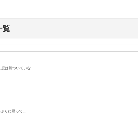
一覧
は気づいていな...
りに帰って...