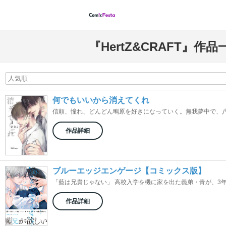
『HertZ&CRAFT』作品
何でもいいから消えてくれ
信頼、憧れ、どんどん鴫原を好きになっていく。無我夢中で、八度
作品詳細
ブルーエッジエンゲージ【コミックス版】
「藍は兄貴じゃない」 高校入学を機に家を出た義弟・青が、3年ぶ
作品詳細