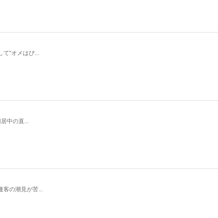
“オメはぴ...
中の直...
の潮見が苦...