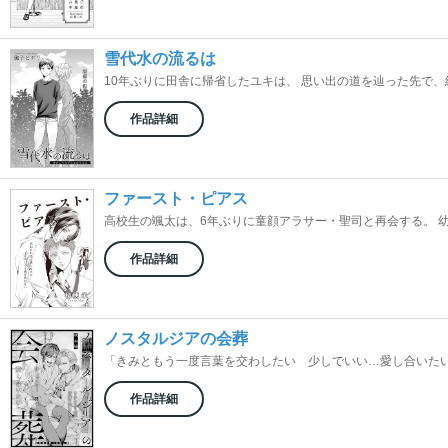
雪代水の流るは
10年ぶりに田舎に帰省したユキは、 思い出の道を辿った先で、綺
作品詳細
ファースト・ピアス
高校生の颯太は、6年ぶりに童顔アラサー・聖司と再会する。 幼い
作品詳細
ノスタルジアの会葬
「きみともう一度言葉を交わしたい 少しでいい…愛し合いたい」 
作品詳細