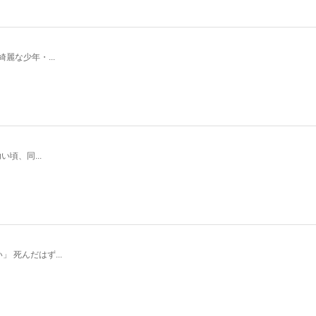
麗な少年・...
頃、同...
死んだはず...