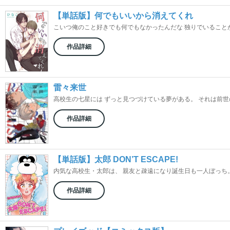
【単話版】何でもいいから消えてくれ
こいつ俺のこと好きでも何でもなかったんだな 独りでいることが多
作品詳細
雷々来世
高校生の七星には ずっと見つづけている夢がある。 それは前世の.
作品詳細
【単話版】太郎 DON’T ESCAPE!
内気な高校生・太郎は、 親友と疎遠になり誕生日も一人ぼっち。 
作品詳細