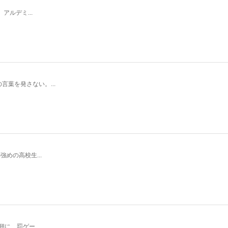
ルデミ...
葉を発さない。...
めの高校生...
に、罰ゲー...