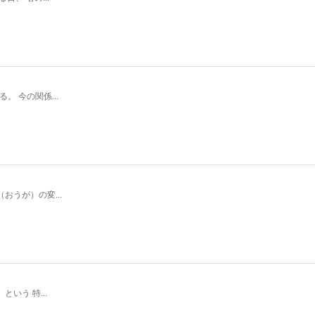
 今の関係...
うが）の変...
いう 特...