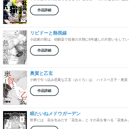
作品詳細
リビドーと熱視線
小説家の翠は、幼馴染で役者の大翔に6年越しの片想いをしている。
作品詳細
奥賀と乙玄
小柄で引っ込み思案な乙玄（おぐろ）は、 ハイスペ王子・奥賀（お
作品詳細
眠たいねメドウガーデン
世界には 花を生みだす「花生み」と その花を食べる「花食み」と