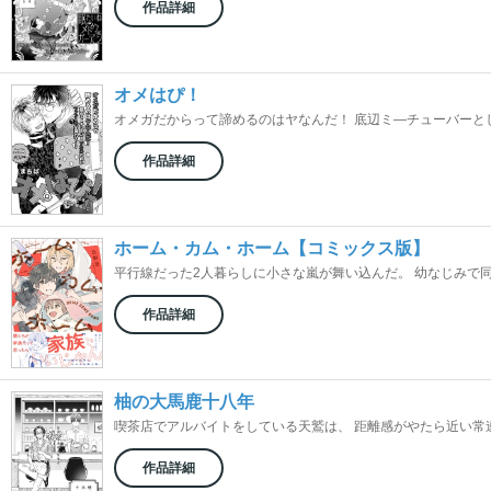
作品詳細
オメはぴ！
オメガだからって諦めるのはヤなんだ！ 底辺ミ―チューバーとして
作品詳細
ホーム・カム・ホーム【コミックス版】
平行線だった2人暮らしに小さな嵐が舞い込んだ。 幼なじみで同居
作品詳細
柚の大馬鹿十八年
喫茶店でアルバイトをしている天鷲は、 距離感がやたら近い常連客
作品詳細