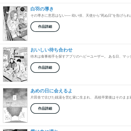
白羽の導き
その導きに意思はない── 幼い頃、天使から“死ぬ日”を告げられた
作品詳細
おいしい待ち合わせ
待木は食事相手を探すアプリのヘビーユーザー。 ある日、マッチし
作品詳細
あめの日に会えるよ
片田舎で古びた銭湯を営む家に生まれ、 高校卒業後はそのまま家業
作品詳細