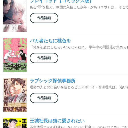
プレイゴッド【コミックス版】
ある“罪”を抱え、教団に入信した少年・夕鳥（ユウ）は、 そこで、
作品詳細
バカ者たちに桃色を
「俺を初恋にしたらいいんじゃね？」 学年中の問題児が集められた
作品詳細
ラブシック探偵事務所
運命の人との出会いを信じるピュアボーイ・百瀬理玖は、 迷い猫を
作品詳細
王城社長は猫に愛されたい
不幸体質でその日暮らしをしている野良 一（のら はじめ）はある日