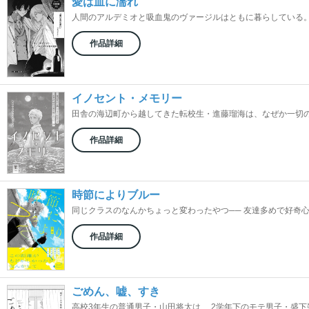
愛は血に濡れ
人間のアルデミオと吸血鬼のヴァージルはともに暮らしている。 ア
作品詳細
イノセント・メモリー
田舎の海辺町から越してきた転校生・進藤瑠海は、なぜか一切の言
作品詳細
時節によりブルー
同じクラスのなんかちょっと変わったやつ── 友達多めで好奇心強
作品詳細
ごめん、嘘、すき
高校3年生の普通男子・山田将太は、 2学年下のモテ男子・盛下朔