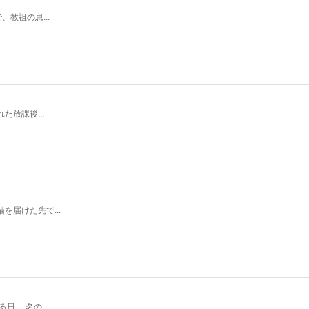
教祖の息...
放課後...
届けた先で...
、 名の...