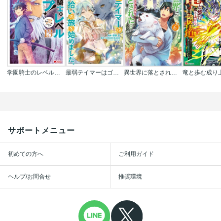
学園騎士のレベルアップ!レベル1000超えの転生者､落ちこぼれクラスに入学｡そして､(コミック)
最弱テイマーはゴミ拾いの旅を始めました｡@COMIC
異世界に落とされた…浄化は基本!@COMIC
サポートメニュー
初めての方へ
ご利用ガイド
ヘルプ/お問合せ
推奨環境