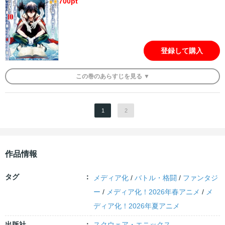
700
pt
登録して購入
この
巻
のあらすじを
見る ▼
1
2
作品情報
タグ
メディア化
/
バトル・格闘
/
ファンタジ
ー
/
メディア化！2026年春アニメ
/
メ
ディア化！2026年夏アニメ
出版社
スクウェア・エニックス