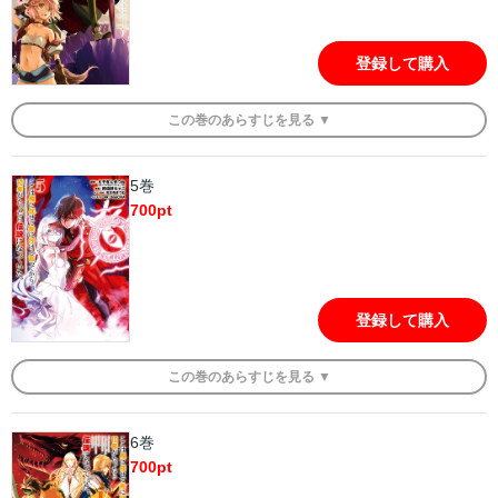
登録して購入
この
巻
のあらすじを
見る ▼
5巻
700
pt
登録して購入
この
巻
のあらすじを
見る ▼
6巻
700
pt