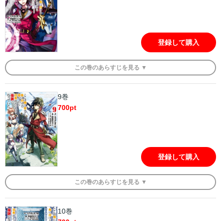
登録して購入
この
巻
のあらすじを
見る ▼
9巻
700
pt
登録して購入
この
巻
のあらすじを
見る ▼
10巻