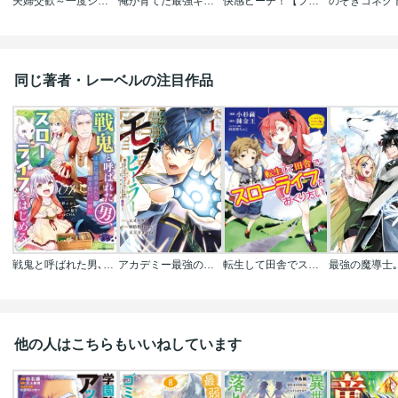
夫婦交歓～一度シたら戻れない…夫よりスゴい婚外セックス～
俺が育てた最強キャラに転生したので、歯向かうヤツはすべてぶん殴って生きる事にしました。
快感ビーチ！【フルカラー】
同じ著者・レーベルの注目作品
戦鬼と呼ばれた男､王家に暗殺されたら娘を拾い､一緒にスローライフをはじめる innocent days
アカデミー最強のモブヒーラー ～死にゲー世界のモブに転生した俺は、外れジョブ【ヒーラー】と原作知識で無双する～
転生して田舎でスローライフをおくりたい
他の人はこちらもいいねしています