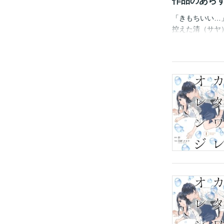
作品のあら
「きもちいい…
控えた清（サヤ
辛辣な言葉を浴
と向かう。 と
い。俺の彼女に