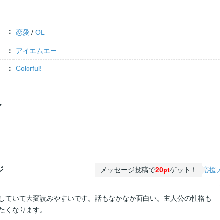
恋愛
/
OL
アイエムエー
Colorful!
ア
ジ
メッセージ投稿で
20pt
ゲット！
応援
していて大変読みやすいです。話もなかなか面白い。主人公の性格も
たくなります。