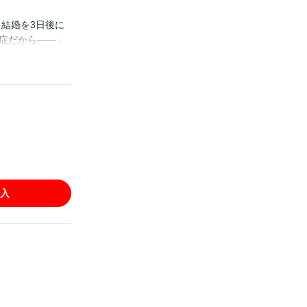
結婚を3日後に
症だから――」
為、単身沖縄へ
の旅行中だけでい
ー。
入