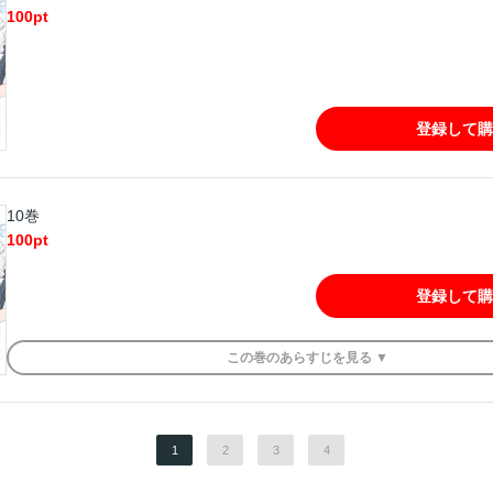
100
pt
登録して購
10巻
100
pt
登録して購
この
巻
のあらすじを
見る ▼
1
2
3
4