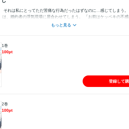
すじ
」 それは私にとってただ苦痛な行為だったはずなのに…感じてしまう。 
）は、婚約者の浮気現場に居合わせてしまう。 「お前はケッペキの不感
びせられ、更に婚約は解消。 傷ついたサヤは新しい自分に生まれ変わる
もっと見る
ころが参加したダイビングスクールで、サヤは運命の人に出会い… 「こ
なってほしい」 不感症OLと恋を知らない御曹司の切ないラブストーリ
1巻
100
pt
登録して購
2巻
100
pt