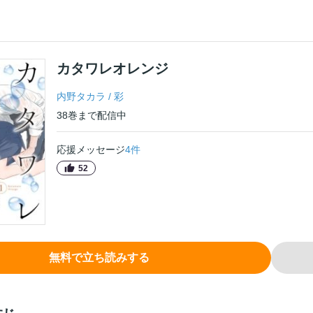
カタワレオレンジ
内野タカラ
/
彩
38
巻
まで配信中
応援メッセージ
4
件
52
無料で立ち読みする