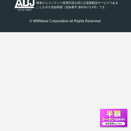
権者からコンテンツ使用許諾を得た正規版配信サービスである
ことを示す登録商標（登録番号 第6091713号）です。
© WWWave Corporation all Rights Reserved.