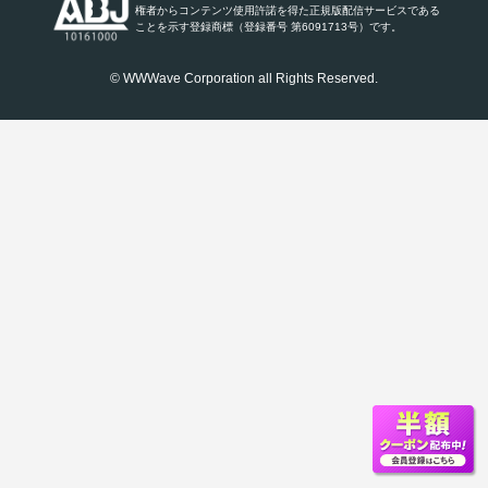
権者からコンテンツ使用許諾を得た正規版配信サービスである
ことを示す登録商標（登録番号 第6091713号）です。
© WWWave Corporation all Rights Reserved.