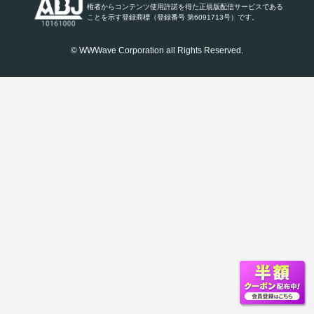
権者からコンテンツ使用許諾を得た正規版配信サービスである
ことを示す登録商標（登録番号 第6091713号）です。
© WWWave Corporation all Rights Reserved.