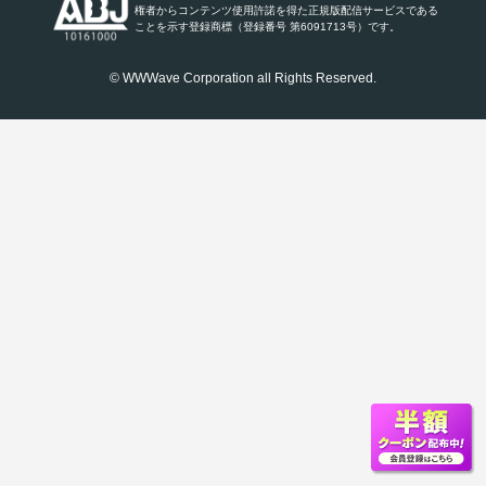
権者からコンテンツ使用許諾を得た正規版配信サービスである
ことを示す登録商標（登録番号 第6091713号）です。
© WWWave Corporation all Rights Reserved.