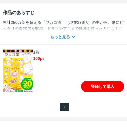
作品のあらすじ
累計250万部を超える「ワカコ酒」（現在398話）の中から、夏にピ
ッタリの肴20選を収録。ドラマやアニメで興味を持った人にも手に
取りやすい「初めてのワカコ酒」が電子書籍限定で発売です！読め
もっと見る
ばビールが飲みたくなる夏限定の１冊です！ 特別収録で公式スピン
オフ「大衆酒場ワカオ ワカコ酒別店」の第1話、第2話も収録。新久
1巻
千映先生が描き下ろした2020飲食店様用ポスター用イラストも！
100
pt
登録して購入
1