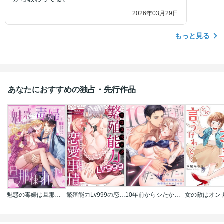
2026年03月29日
もっと見る
あなたにおすすめの独占・先行作品
魅惑の毒婦は旦那様をオトしたい
繁殖能力Lv999の恋愛事情 ―幼なじみ候爵令息とのウブあま新婚生活―（単話版）
10年前からシたかった。～理性爆散した幼馴染のわからせＨ