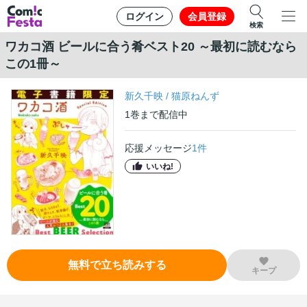
ログイン
会員登録
検索
ワカコ酒 ビールに合う肴ベスト20 ～最初に読むなら
この1冊～
新久千映
/
猫原ねんず
1
巻
まで配信中
応援メッセージ
1
件
いいね!
無料で立ち読みする
キープ