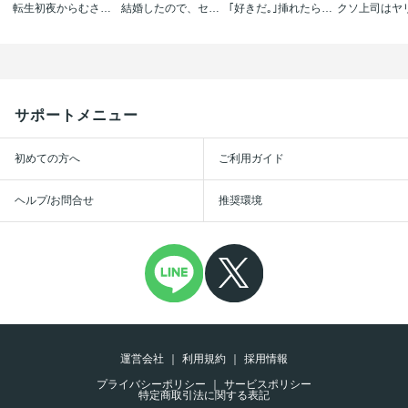
転生初夜からむさぼりエッチ～王子の本命は悪役令嬢
結婚したので、セックス有休ください!
｢好きだ｡｣挿れたら伝わる…堅物オトコのひたむきな最愛
サポートメニュー
初めての方へ
ご利用ガイド
ヘルプ/お問合せ
推奨環境
運営会社
利用規約
採用情報
プライバシーポリシー
サービスポリシー
特定商取引法に関する表記