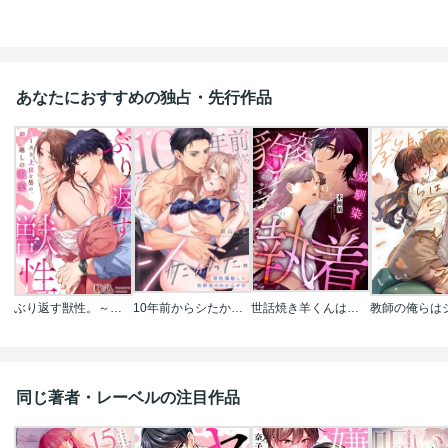
あなたにおすすめの独占・先行作品
ぶり返す獣性。～カースト上位な男の、10年越しの激愛
10年前からシたかった。～理性爆散した幼馴染のわからせＨ
世話焼き羊くんは幼馴染を骨の髄まで執愛してる
同じ著者・レーベルの注目作品