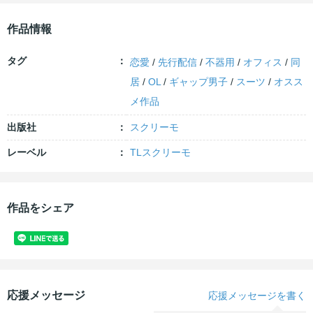
作品情報
タグ
恋愛
/
先行配信
/
不器用
/
オフィス
/
同
居
/
OL
/
ギャップ男子
/
スーツ
/
オスス
メ作品
出版社
スクリーモ
レーベル
TLスクリーモ
作品をシェア
応援メッセージ
応援メッセージを書く