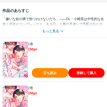
作品のあらすじ
「嫌いな奴の裸で勃つわけないだろ」――OL・小崎晃は中性的な名
前と容姿がコンプレックス。ある日、人事の手違いで手配されたの
は男性寮、しかも苦手な同期・篠原と同室!?他の寮が空くまでの期
もっと見る
間限定同居がスタートするが、異性と暮らすのに、篠原は意識する
素振りも見せない。風呂上りに全裸の晃と遭遇しても動じない篠原
1巻
に、つい「こんな貧相な体、誰だって興味持たない」と零してしま
150
pt
うが…「お前全然貧相じゃねーよ」と、篠原は熱を帯びた瞳で迫っ
てきて…普段とは裏腹な優しい愛撫にとろけだす体。そんなまっす
ぐ愛されたら――
立ち読み
登録して購入
2巻
150
pt