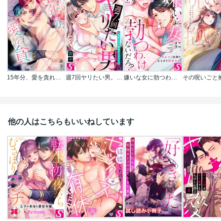
15年分、愛を貪れ～あの日の少年は私に焦がれる騎士長さま
週7回ヤリたい男。～溺愛上司の絶倫ルーティーン
嫌いな女に勃つわけないだろ？～むかつく同期とむさぼり同居生活《合本版》
他の人はこちらもいいねしています