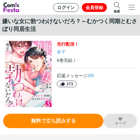
ログイン
会員登録
検索
嫌いな女に勃つわけないだろ？～むかつく同期とむさ
ぼり同居生活
先行
配信！
奈子
6
巻
完結！
応援メッセージ
3
件
273
無料で立ち読みする
キープ