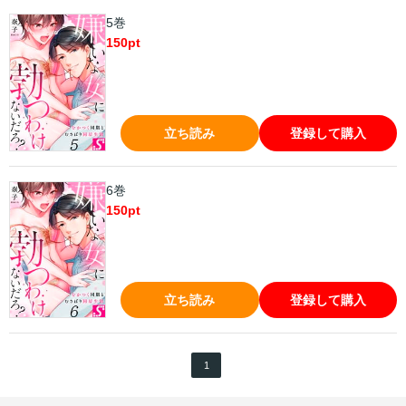
5巻
150
pt
立ち読み
登録して購入
6巻
150
pt
立ち読み
登録して購入
1