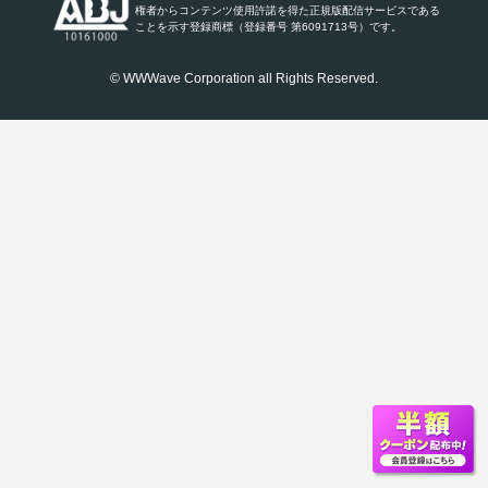
権者からコンテンツ使用許諾を得た正規版配信サービスである
ことを示す登録商標（登録番号 第6091713号）です。
© WWWave Corporation all Rights Reserved.