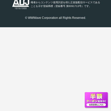
権者からコンテンツ使用許諾を得た正規版配信サービスである
ことを示す登録商標（登録番号 第6091713号）です。
© WWWave Corporation all Rights Reserved.