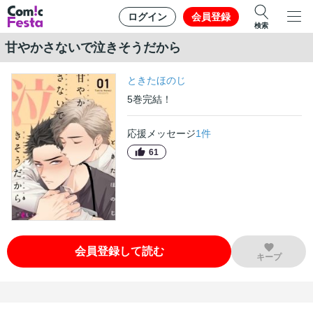
ログイン
会員登録
検索
甘やかさないで泣きそうだから
ときたほのじ
5
巻
完結！
応援メッセージ
1
件
61
会員登録して読む
キープ