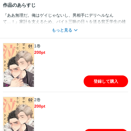
作品のあらすじ
『ああ無理だ。俺はゲイじゃないし、男相手にデリヘルなん
て…！』家計を支えるため、バイト三昧の日々を送る貧乏学生の雄
太。寝る間もなく働く生活に限界を感じ始めていた時、高収入のデ
もっと見る
リヘルバイトに誘われ、ついＯＫしてしまった。しかし！ゲイでも
なんでもない自分が男性に抱かれることは、あまりにハードルが高
1巻
く――。くじけた雄太は勇気をふりしぼって、相手の男性・白城に
200
pt
事情を打ち明ける。イケメンながら寡黙な白城にドキドキする雄
太。そんな雄太に白城は一言…『どうぞ、ベッドへ上がってくださ
い』ダメだ俺、ついに男に抱かれてしまう――！？ ミステリアスな
ハイスペイケメン×健気な貧乏学生の、ちょっぴり切なくてほんのり
甘い純愛ストーリー。【フィカス】
登録して購入
2巻
200
pt