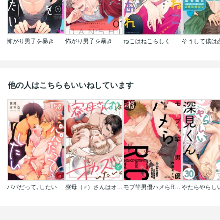
怖がり男子を暴きたい
怖がり男子を暴きたい【描き下ろしおまけ付き特装版】
ねこはねこらしくあれ
他の人はこちらもいいねしています
パパだって､したい
寮母（♂）さんはオカズでいたい。
モブ竿男優ハメらREC 事務所のNo.1にカラダから暴かれてます