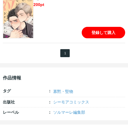
200
pt
登録して購入
1
作品情報
タグ
寡黙・堅物
出版社
シーモアコミックス
レーベル
ソルマーレ編集部