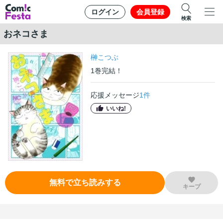
ログイン
会員登録
検索
おネコさま
榊こつぶ
1
巻
完結！
応援メッセージ
1
件
いいね!
無料で立ち読みする
キープ