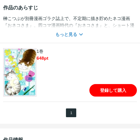
作品のあらすじ
榊こつぶが別冊漫画ゴラク誌上で、不定期に描き貯めたネコ漫画
『おネコさま』。四コマ漫画時代の『おネコさま』と、ショート漫
画でただいま不定期連載中の『嗚呼おネコさま』、さらに描き下ろ
もっと見る
し漫画多数収録のネコ漫画決定版!! 榊家のおネコさま、ケガとチビ
のちょっと変わった可愛い生態、すべて実録です!!
1巻
648
pt
登録して購入
1
作品情報