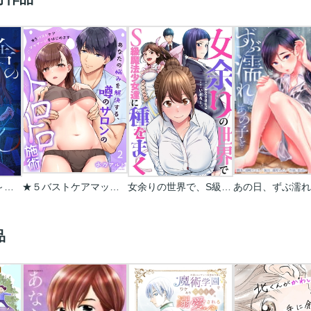
旧校舎のはるくん～二人きりの鬼ごっこ、しよう？
★５バストケアマッサージをはじめます～あなたの悩みを解決する、噂のサロンのトロトロ施術
女余りの世界で、S級魔法少女達に種をまく【フルカラー】
品