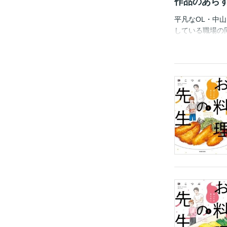
作品のあら
平凡なOL・中
している職場の
す！ 連載時の