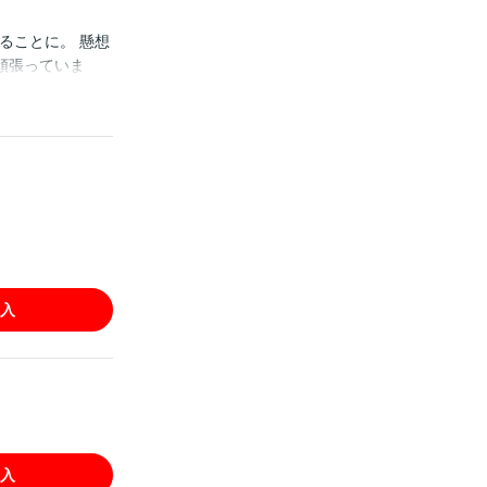
ることに。 懸想
頑張っていま
入
入