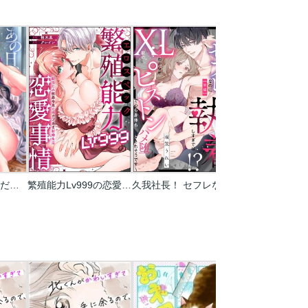
あの日、ずぶ濡れだったあの子と…【タテヨミ】【フルカラー】
繁殖能力Lv999の恋愛事情 ―幼なじみ候爵令息とのウブあま新婚生活―（単話版）
久我社長！ セフレなのにデロ甘執着しすぎでは!? ～XL級のわからせピストンで心も身体もハメ堕とされそうです～（単話版）