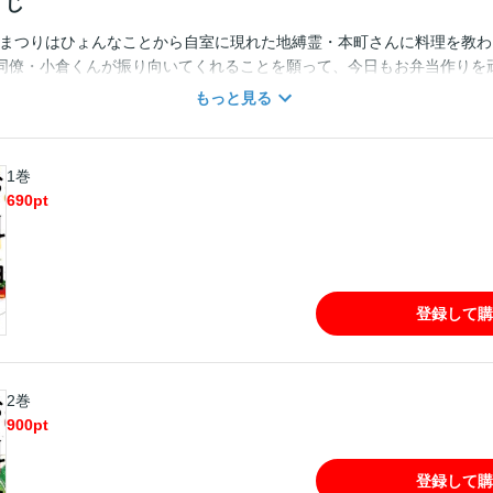
すじ
山まつりはひょんなことから自室に現れた地縛霊・本町さんに料理を教わ
同僚・小倉くんが振り向いてくれることを願って、今日もお弁当作りを
カラーページ全収録！！！ ★単行本カバー下画像収録★
もっと見る
1巻
690
pt
登録して購
2巻
900
pt
登録して購