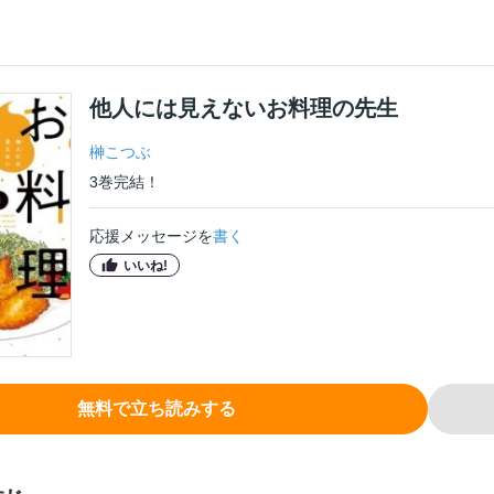
他人には見えないお料理の先生
榊こつぶ
3
巻
完結！
応援メッセージを
書く
いいね!
無料で立ち読みする