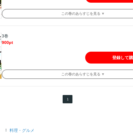
この
巻
のあらすじを
見る ▼
3巻
900
pt
登録して購
この
巻
のあらすじを
見る ▼
1
料理・グルメ