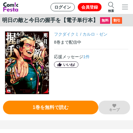
ログイン
会員登録
検索
明日の敵と今日の握手を【電子単行本】
無料
割引
フクダイクミ
/
カルロ・ゼン
8
巻
まで配信中
応援メッセージ
1
件
いいね!
1
巻
を無料で読む
キープ