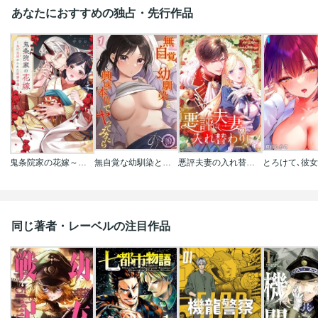
あなたにおすすめの独占・先行作品
鬼条院家の花嫁～鬼に見初められた没落令嬢～
無自覚な幼馴染と興味本位でヤってみたら
悪評夫妻の入れ替わり【タテヨミ】【フルカラー】
同じ著者・レーベルの注目作品