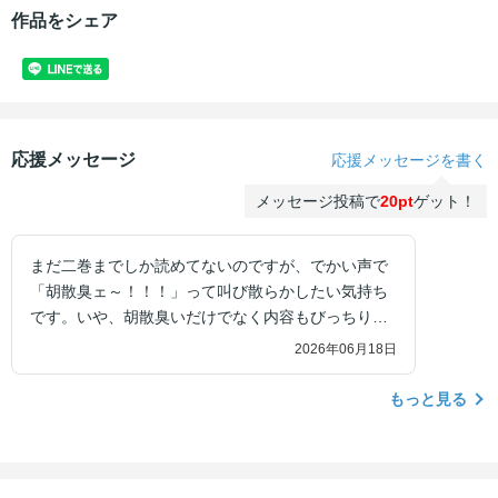
作品をシェア
応援メッセージ
応援メッセージを書く
メッセージ投稿で
20pt
ゲット！
まだ二巻までしか読めてないのですが、でかい声で
「胡散臭ェ～！！！」って叫び散らかしたい気持ち
です。いや、胡散臭いだけでなく内容もびっちりし
ていて一ページの重みがすごくて。でも続きがとて
2026年06月18日
も気になる作品です。戦時の政や策略をわかりやす
く噛み砕いて割りと流してても大体わかるように描
もっと見る
かれていて助かりました！