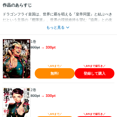
作品のあらすじ
ドラゴンフライ皇国は、世界に覇を唱える『皇帝同盟』と結ぶべき
だという主張の『艦隊派』、世界の現状維持を望む『協商』との友
好関係を続けるべきだ、とする『条約派』の2つに分かれ内部対立を
もっと見る
深めていた。『皇帝同盟』へ属するべき、バスに乗り遅れるな。と
いう風向きが強くなる中、ユトランド上空の戦争で大きく戦況が変
1巻
わる。結果、新品中尉・アメリアは関係が悪くなりつつある『協
800
pt
→
330
pt
商』国家ブレタニケに『条約派』の正論モンスター海軍中将・ハラ
ルドと共に駐在武官として乗り込むことに！ 一歩間違えば、世界
大戦。国、大使館、貴族、マスコミ……あらゆるものを利用する、
『英雄を必要としないため』の闘いが始まる。これは、国家の趨勢
＼8/9まで／
＼8/9まで値引き／
を懸けた駐在武官たちの本格外交業務戦記である！
無料!
登録して購入
2巻
800
pt
→
330
pt
＼8/9まで／
＼8/9まで値引き／