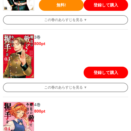
無料!
登録して購入
この
巻
のあらすじを
見る ▼
3巻
800
pt
登録して購入
この
巻
のあらすじを
見る ▼
4巻
800
pt