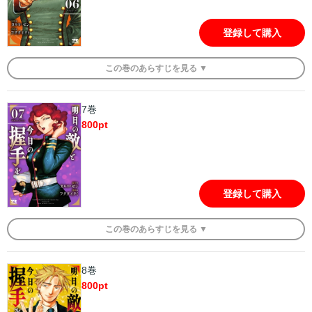
登録して購入
この
巻
のあらすじを
見る ▼
7巻
800
pt
登録して購入
この
巻
のあらすじを
見る ▼
8巻
800
pt