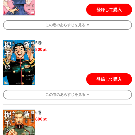
登録して購入
この
巻
のあらすじを
見る ▼
5巻
800
pt
登録して購入
この
巻
のあらすじを
見る ▼
6巻
800
pt