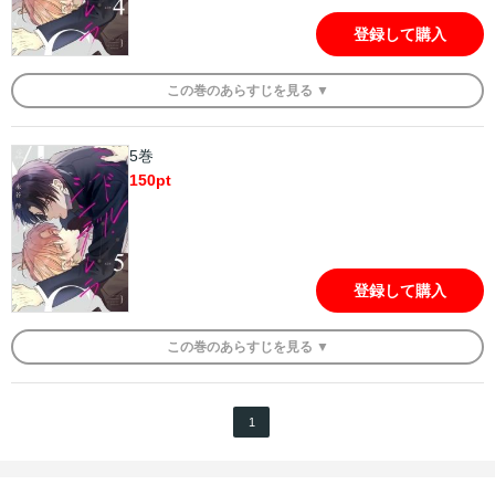
登録して購入
この
巻
のあらすじを
見る ▼
5巻
150
pt
登録して購入
この
巻
のあらすじを
見る ▼
1