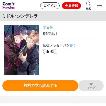
ログイン
会員登録
検索
ミドル･シンデレラ
水谷倖
5
巻
完結！
応援メッセージを
書く
42
無料で立ち読みする
キープ