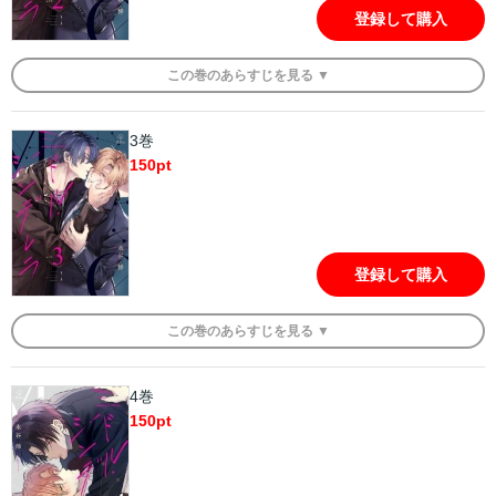
登録して購入
この
巻
のあらすじを
見る ▼
3巻
150
pt
登録して購入
この
巻
のあらすじを
見る ▼
4巻
150
pt