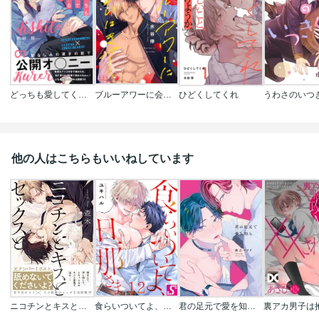
どっちも愛してくれるよね
ブルーアワーに会いにきて
ひどくしてくれ
うわさのいつき
他の人はこちらもいいねしています
ニコチンとキスとセックスと【コミックス版】
食らいついてよ、旦那さま
君の足元で愛を知る【特典ペーパー/電子限定描き下ろし付き】