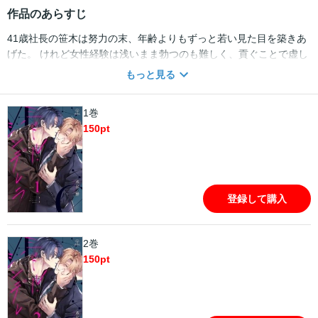
作品のあらすじ
41歳社長の笹木は努力の末、年齢よりもずっと若い見た目を築きあ
げた。 けれど女性経験は浅いまま勃つのも難しく、貢ぐことで虚し
い青春をとり戻す日々。 そんなある夜、お気に入りの“嬢”と夕食
もっと見る
中、知らないイケメンが乗り込んできてド修羅場に遭ってしまう。
黒髪美形の淡白そうな若い子・翔太。でも話してみると、世代をこ
1巻
えた親しみやすさに距離が近づいて!? 「笹木さんとなら、できそ
150
pt
う」 肉食年下大学院生×初心なおじさん（ちょろい）の遅れてやっ
てきたファーストラブ！ ※本商品の内容は雑誌「B.Pilz（ビーピル
ツ） vol.35」を単話化したものです。重複購入にご注意下さい。
登録して購入
2巻
150
pt