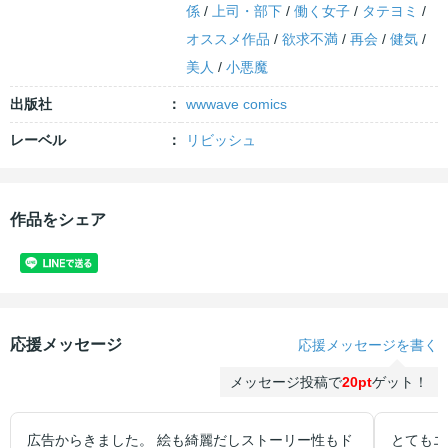
係
/
上司・部下
/
働く女子
/
タテヨミ
/
オススメ作品
/
欲求不満
/
再会
/
健気
/
美人
/
小悪魔
出版社
wwwave comics
レーベル
リビッシュ
作品をシェア
応援メッセージ
応援メッセージを書く
メッセージ投稿で
20pt
ゲット！
広告からきました。 絵も綺麗だしストーリー性もド
とてもエ