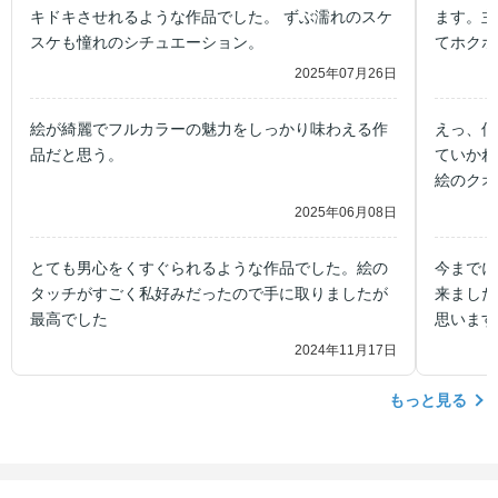
キドキさせれるような作品でした。 ずぶ濡れのスケ
ます。主
スケも憧れのシチュエーション。
てホクホ
2025年07月26日
絵が綺麗でフルカラーの魅力をしっかり味わえる作
えっ、何
品だと思う。
ていかれ
絵のクオ
2025年06月08日
とても男心をくすぐられるような作品でした。絵の
今までに
タッチがすごく私好みだったので手に取りましたが
来ました
最高でした
思います
2024年11月17日
もっと見る