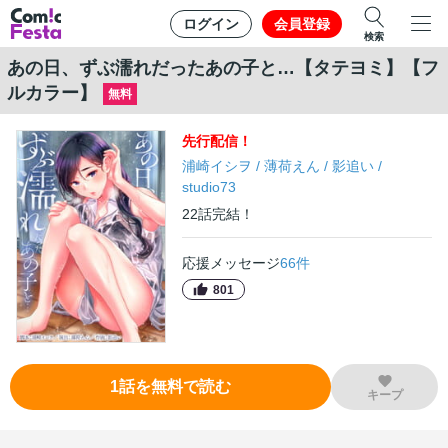
ログイン
会員登録
検索
あの日、ずぶ濡れだったあの子と…【タテヨミ】【フ
ルカラー】
無料
先行
配信！
浦崎イシヲ
/
薄荷えん
/
影追い
/
studio73
22
話
完結！
応援メッセージ
66
件
801
1
話
を無料で読む
キープ