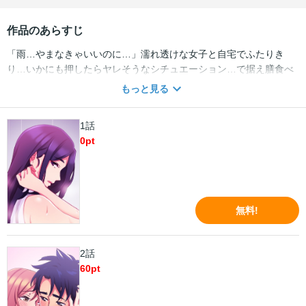
作品のあらすじ
「雨…やまなきゃいいのに…」濡れ透けな女子と自宅でふたりき
り…いかにも押したらヤレそうなシチュエーション…で据え膳食べ
損ねた学生時代の俺。それから数年、社会人になってもいまだ彼女
もっと見る
ナシ。同僚・吉田凛に密かに好意を抱くも、彼女は彼氏持ち。しか
しある日、残業後の帰り道、凛が雨の中傘もささずに泣いていると
1話
ころに遭遇する。再び、自宅で濡れ透けな女子とふたりきり…とい
0
pt
う展開。さらに偶然にも凛はかつての女子と同様に「雨…やまなき
ゃいいのに…」と呟く。…これはもう運命だ…今度こそ俺は選択を
間違えない――！
無料!
2話
60
pt