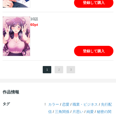
登録して購入
10話
60
pt
登録して購入
1
2
3
作品情報
タグ
カラー
/
恋愛
/
職業・ビジネス
/
先行配
信
/
三角関係
/
片思い
/
純愛
/
秘密の関