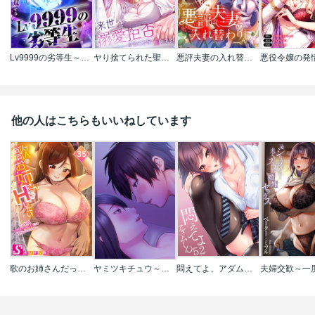
Lv9999の劣等生～回帰した俺は女性最強世界を無双する～【タテヨミ】【フルカラー】
ヤり捨てられた聖女は、来世では溺愛拒否することを誓います【タテヨミ】【フルカラー】
悪評夫妻の入れ替わり【タテヨミ】【フルカラー】
他の人はこちらもいいねしています
歌のお姉さんだってHしたい～こんな顔､TVの前のみんなには見せられないよ…
ヤミツキチュウ～私の人生で一番気持ちイイ唇～【タテヨミ】【フルカラー】
悶えてよ、アダムくん【フルカラー】