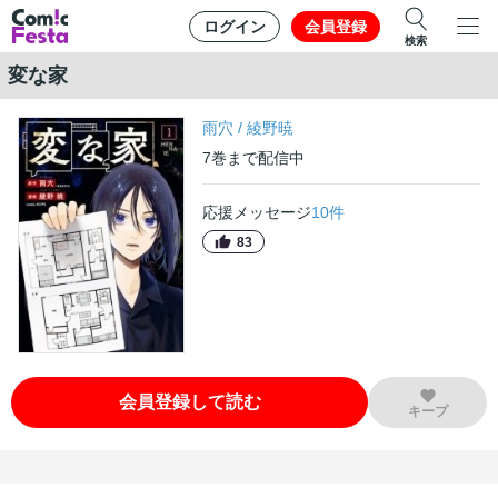
ログイン
会員登録
検索
変な家
雨穴
/
綾野暁
7
巻
まで配信中
応援メッセージ
10
件
83
会員登録して読む
キープ