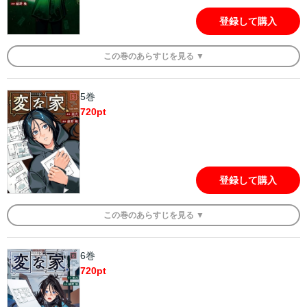
登録して購入
この
巻
のあらすじを
見る ▼
5巻
720
pt
登録して購入
この
巻
のあらすじを
見る ▼
6巻
720
pt