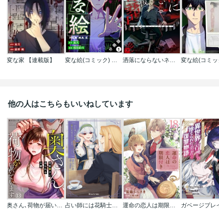
変な家 【連載版】
変な絵(コミック) 分冊版
洒落にならないネット掲示板百物語～都市伝説コミック怪談集～
変な絵(コミッ
他の人はこちらもいいねしています
奥さん､荷物が届いています｡～宅配男子に迫られる人妻～
占い師には花騎士の恋心が見えています
運命の恋人は期限付き【単話版】