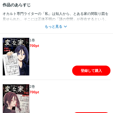
作品のあらすじ
オカルト専門ライターの「私」は知人から、とある家の間取り図を
見せられた。そこには正体不明の「謎の空間」が存在するという。
建築設計士・栗原に意見を求めると、彼はこの家のおかしなところ
もっと見る
を次々に指摘し始めた……！ 動画1200万再生突破・原作本50万部
突破・2024年春映画化！ 新世代ホラー作家・雨穴のデビュー作にし
1巻
て代表作、話題の“不動産ミステリー”、ここに完全コミカライズ!!
700
pt
登録して購入
2巻
700
pt