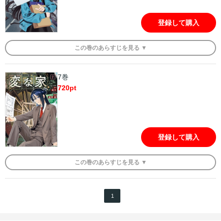
登録して購入
この
巻
のあらすじを
見る ▼
7巻
720
pt
登録して購入
この
巻
のあらすじを
見る ▼
1