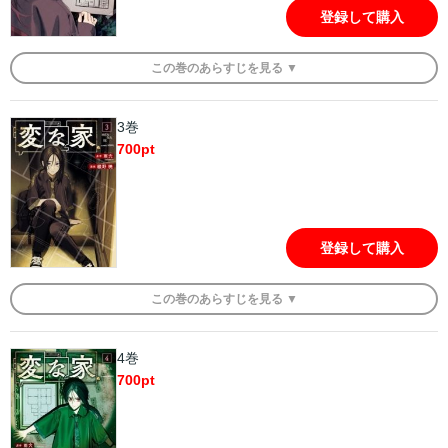
登録して購入
この
巻
のあらすじを
見る ▼
3巻
700
pt
登録して購入
この
巻
のあらすじを
見る ▼
4巻
700
pt