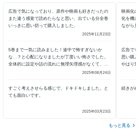
広告で気になっており、原作や映画も好きだったの
映画化の
また違う感覚で読めたらなと思い、出ている分全巻
化を機に
いっきに思い切って購入しました。
ながら見
2025年11月23日
5巻まで一気に読みました！途中で怖すぎないか
広告でず
な…？と心配になりましたが丁度いい怖さでした。
思い購入
全体的に設定や話の流れに無理矢理感がなくて、テ
やはり気
ンポも良いし、映画化するのも納得です。
論とても
2025年08月24日
が、1話
ので読む
すごく考えさせらる感じで、ドキドキしました。と
続きがめ
みです😊
ても面白いです。
2025年03月23日
もっと見る