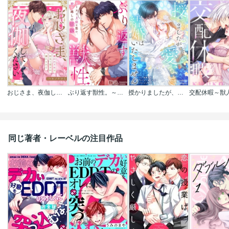
おじさま、夜伽してください！～嫌われ王女は初めて愛され満たされる
ぶり返す獣性。～カースト上位な男の、10年越しの激愛
授かりましたが、愛なき結婚はいたしません【タテヨミ】【フルカラー】
同じ著者・レーベルの注目作品