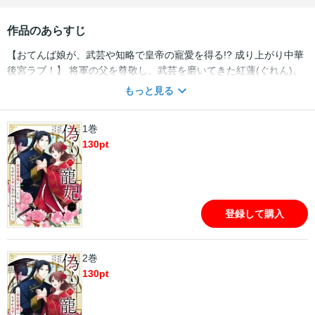
作品のあらすじ
【おてんば娘が、武芸や知略で皇帝の寵愛を得る!? 成り上がり中華
後宮ラブ！】 将軍の父を尊敬し、武芸を磨いてきた紅蓮(ぐれん)。
しかし、父が皇帝への謀反の疑いで捕縛され、その後死去したとの
もっと見る
報せが。濡れ衣だと確信し、父の死の真相を皇帝に問うため、後宮
で働こうと志す紅蓮だったが、あえなく門前払いに。 その帰途で、
1巻
後宮に入る幼い妃を悪漢から救った紅蓮。その場に居合わせた精悍
130
pt
な男性・延陽（えんよう）の手引きで、後宮警備隊に入るチャンス
を得て…？
登録して購入
2巻
130
pt