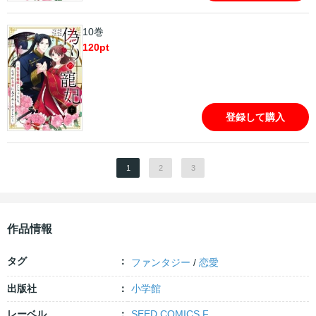
10巻
120
pt
登録して購入
1
2
3
作品情報
タグ
ファンタジー
/
恋愛
出版社
小学館
レーベル
SEED COMICS F