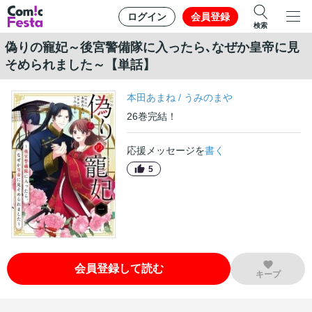
ログイン
会員登録
検索
偽りの寵妃～後宮警備隊に入ったら､なぜか皇帝に見
そめられました～【単話】
本田あまね
/
うみのまや
26
巻
完結！
応援メッセージを
書く
5
会員登録して読む
キープ