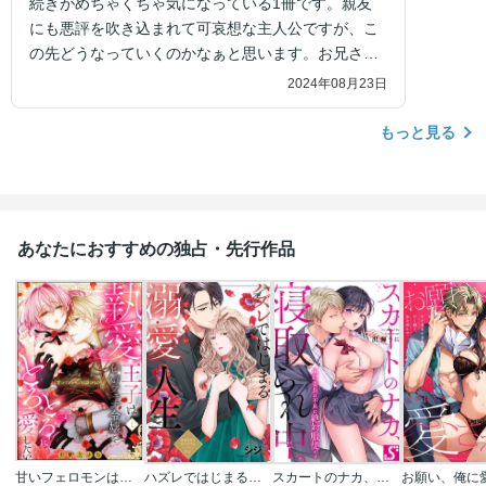
続きがめちゃくちゃ気になっている1冊です。親友
にも悪評を吹き込まれて可哀想な主人公ですが、こ
の先どうなっていくのかなぁと思います。お兄さん
との関係もこの先どうなるんだろう...。
2024年08月23日
もっと見る
あなたにおすすめの独占・先行作品
甘いフェロモンは誰のもの? 執愛王子は匂いフェチ令嬢をとろとろに愛したい(分冊版)
ハズレではじまる溺愛人生～仕組まれた恋の相手はハイスぺ社長
スカートのナカ、寝取られ中。～風紀委員は不良に絶対服従です