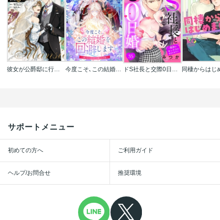
彼女が公爵邸に行った理由
今度こそ､この結婚を回避します～愛のないあなたと離れる方法～
ドS社長と交際0日婚 ～契約にセックスは含まれます!?～ 【単話売】
サポートメニュー
初めての方へ
ご利用ガイド
ヘルプ/お問合せ
推奨環境