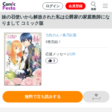
ログイン
会員登録
検索
妹の召使いから解放された私は公爵家の家庭教師にな
りまして コミック版
七杜のん
/
春乃紅葉
3
巻
完結！
応援メッセージ
1
件
3
無料で立ち読みする
キープ