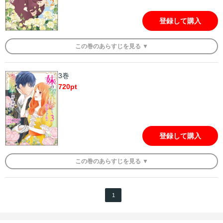
登録して購入
この
巻
のあらすじを
見る ▼
3巻
720
pt
登録して購入
この
巻
のあらすじを
見る ▼
1