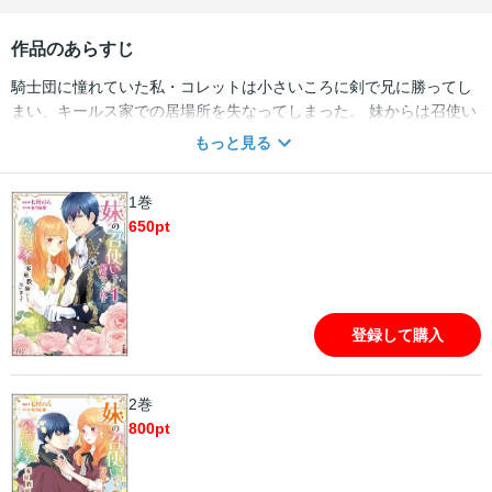
作品のあらすじ
騎士団に憧れていた私・コレットは小さいころに剣で兄に勝ってし
まい、キールス家での居場所を失なってしまった。 妹からは召使い
のように扱われ、謀略にハマり家を追い出されてしまう。 キールス
もっと見る
家の執事・レンリと共に隣国の小さな街で生活をしていたが、トラ
ブルに巻き込まれ騎士団・副団長のラシュレ公爵家の屋敷で働くこ
1巻
とに。 寡黙な騎士・メルヒオール=ラシュレ。 鉄仮面の異名を持つ
650
pt
彼の以外な一面を知り、コレットは次第に心ひかれていく――。
登録して購入
2巻
800
pt