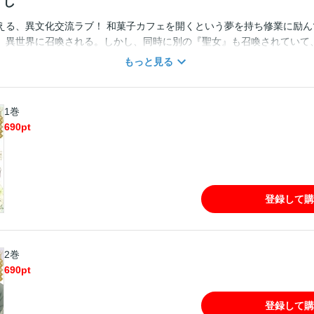
すじ
える、異文化交流ラブ！ 和菓子カフェを開くという夢を持ち修業に励ん
、異世界に召喚される。しかし、同時に別の『聖女』も召喚されていて
と言われてしまい…!? ――ならばこの世界で夢の和菓子カフェを開きま
もっと見る
子セリウスの力を借りつつ異世界の限られた材料で和菓子作りを始めた
夢を叶えつつ、秘めた能力で世界を救う!? 異文化交流ラブファンタジ
1巻
690
pt
登録して購
2巻
690
pt
登録して購