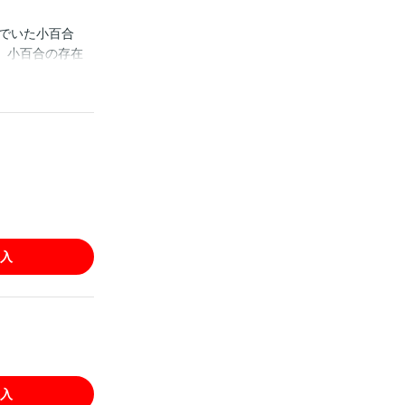
でいた小百合
、小百合の存在
す―― 公爵家次
小百合だが…？
ー！
入
入