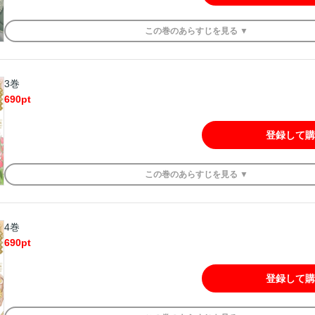
この
巻
のあらすじを
見る ▼
3巻
690
pt
登録して購
この
巻
のあらすじを
見る ▼
4巻
690
pt
登録して購