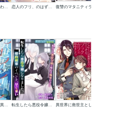
悪評夫妻の入れ替わり【タテヨミ】【フルカラー】
恋人のフリ、のはずでしたよね？～ハイスぺ同僚は甘くてズルい男
復讐のマタニティライフ【タテヨミ】【フルカラー】
異世界アイドル～異世界でアイドルデビューしたら聖女扱いされてしまいました～
転生したら悪役令嬢になりました｡婚約破棄のイベント､早く来い
異世界に救世主として喚ばれましたが､アラサーには無理なので､ひっそりブックカフェ始めました｡