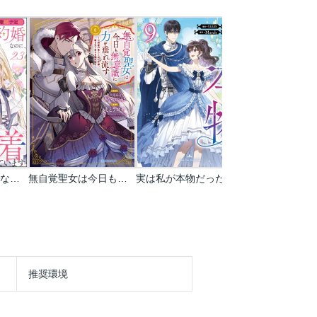
離婚予定の契約婚なのに､冷酷公爵様に執着されています(分冊版)
無自覚聖女は今日も無意識に力を垂れ流す ～公爵家の落ちこぼれ令嬢､嫁ぎ先で幸せを掴み取る～
実は私が本物だった
推奨環境