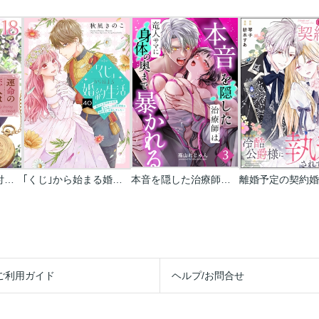
運命の恋人は期限付き【単話版】
｢くじ｣から始まる婚約生活～厳正なる抽選の結果､笑わない次期公爵様の婚約者に当選しました～
本音を隠した治療師は竜人サマに身体の奥まで暴かれる
ご利用ガイド
ヘルプ/お問合せ