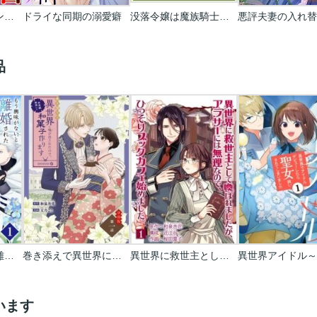
見抜きの迷宮～ダンジョン内、冒険者たちのオカズ事情～
ドライな同期の溺愛癖
没落令嬢は魔族騎士の花嫁になりました～旦那様に愛され尽くす新婚生活～
品
もう興味がないと離婚された令嬢の意外と楽しい新生活【単話】
巻き添えで異世界に喚び出されたので､世界観無視して和菓子作ります【単話】
異世界に救世主として喚ばれましたが､アラサーには無理なので､ひっそりブックカフェ始めました｡【単話】
います