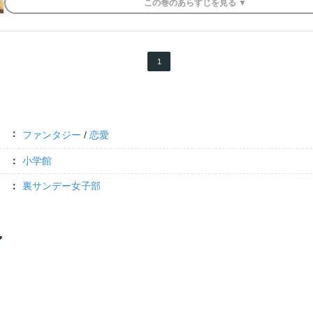
この
巻
のあらすじを
見る ▼
1
ファンタジー
/
恋愛
小学館
裏サンデー女子部
ア