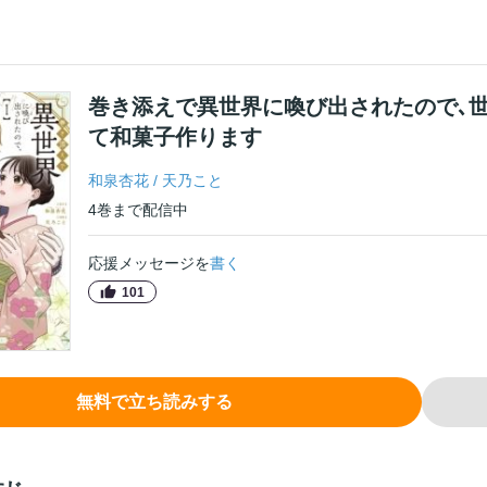
巻き添えで異世界に喚び出されたので､
て和菓子作ります
和泉杏花
/
天乃こと
4
巻
まで配信中
応援メッセージを
書く
101
無料で立ち読みする