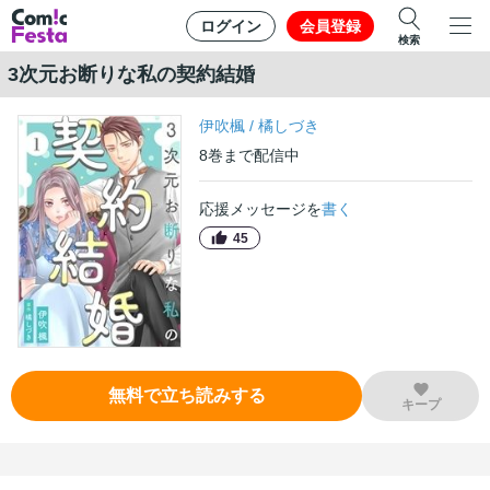
ログイン
会員登録
検索
3次元お断りな私の契約結婚
伊吹楓
/
橘しづき
8
巻
まで配信中
応援メッセージを
書く
45
無料で立ち読みする
キープ