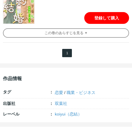
登録して購入
この
巻
のあらすじを
見る ▼
1
作品情報
タグ
恋愛
/
職業・ビジネス
出版社
双葉社
レーベル
koiyui（恋結）