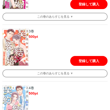
登録して購入
この
巻
のあらすじを
見る ▼
3巻
500
pt
登録して購入
この
巻
のあらすじを
見る ▼
4巻
500
pt