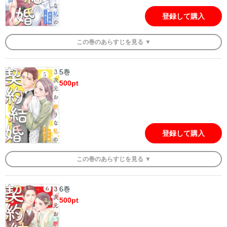
登録して購入
この
巻
のあらすじを
見る ▼
5巻
500
pt
登録して購入
この
巻
のあらすじを
見る ▼
6巻
500
pt