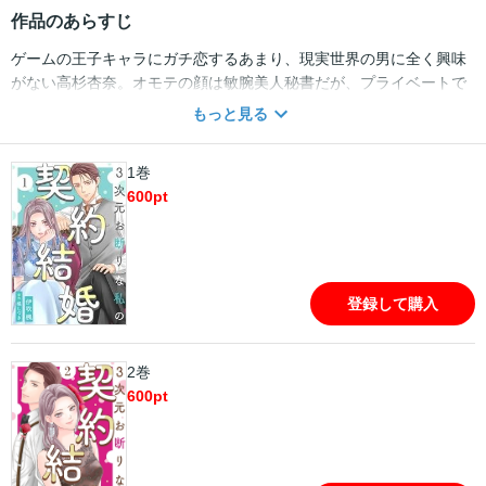
作品のあらすじ
ゲームの王子キャラにガチ恋するあまり、現実世界の男に全く興味
がない高杉杏奈。オモテの顔は敏腕美人秘書だが、プライベートで
は推しにすべてを貢ぐ隠れオタクだ。ある日、取引先のイケメン副
もっと見る
社長・藤ヶ谷巧が、「高杉さんに話がある」と来社。彼から出てき
たのは「私と結婚しませんか」という爆弾発言と、「契約内容」が
1巻
書かれた紙で・・・・・・!? 打算と利害でつながる二人の、契約
600
pt
結婚ラブコメディ！ ※第1話～3話を収録
登録して購入
2巻
600
pt