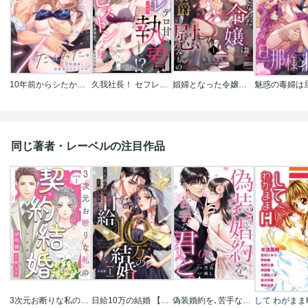
10年前からシたかった。～理性爆散した幼馴染のわからせＨ
久我社長！ セフレなのにデロ甘執着しすぎでは!? ～XL級のわからせピストンで心も身体もハメ堕とされそうです～（単話版）
娼婦となった令嬢は冷酷な侯爵の慰みもの
同じ著者・レーベルの注目作品
3次元お断りな私の契約結婚 分冊版
日給10万の結婚 【分冊版】
偽装婚約を､苦手な君と｡
して わがまま