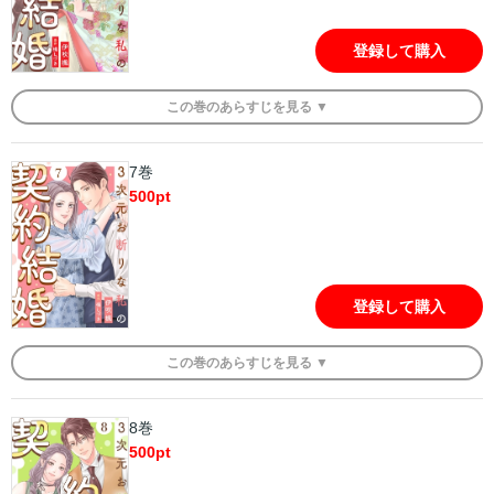
登録して購入
この
巻
のあらすじを
見る ▼
7巻
500
pt
登録して購入
この
巻
のあらすじを
見る ▼
8巻
500
pt