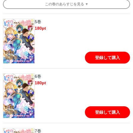
この
巻
のあらすじを
見る ▼
5巻
180
pt
登録して購入
6巻
180
pt
登録して購入
7巻