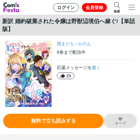
ログイン
会員登録
検索
新訳 婚約破棄された令嬢は野獣辺境伯へ嫁ぐ!【単話
版】
岡まだち
/
かのん
8
巻
まで配信中
応援メッセージを
書く
23
無料で立ち読みする
キープ