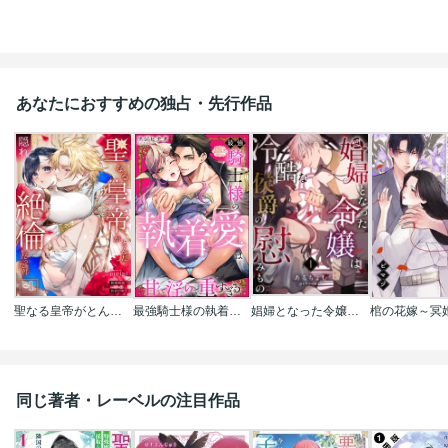
あなたにおすすめの独占・先行作品
聖なる皇帝がとんだ隠れ絶倫だった件【単話】
最強騎士様の執着愛は甘くて淫らで重すぎる(分冊版)
娼婦となった令嬢は冷酷な侯爵の慰みもの
同じ著者・レーベルの注目作品