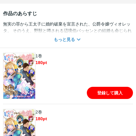
作品のあらすじ
無実の罪から王太子に婚約破棄を宣言された、公爵令嬢ヴィオレッ
タ。 そのうえ、野獣と噂される辺境伯バッセンとの結婚も命じられ
る！ けれど、『鍛えぬかれた逞しい体型の男性』が好みな彼女は 理
もっと見る
想の男性であるバッセンとの婚約という幸運に、内心喜びに震えて
いた。 一方で、辺境伯は自身の風貌に対するコンプレックスもあり
1巻
彼女が望んで婚約するはずないと思いつめていて…？ そのことを知
180
pt
ったヴィオレッタは彼に気に入ってもらえるよう、 華麗に、ときに
は猛烈に迫っていく！？ 積極的な妖精姫令嬢と奥手な野獣辺境伯の
すれ違いがもどかしい、 ロマンティック・コメディ！
登録して購入
2巻
180
pt