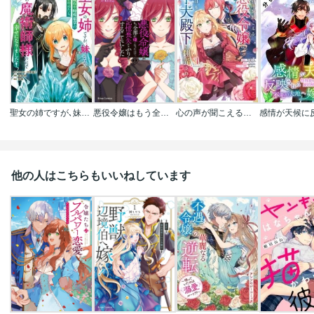
聖女の姉ですが､妹のための特殊魔石や特殊薬草の採取をやめたら､隣国の魔術師様の元で幸せになりました!(コミック)
悪役令嬢はもう全部が嫌になったので､記憶喪失のふりをすることにした
心の声が聞こえる悪役令嬢は､今日も子犬殿下に翻弄される@COMIC
他の人はこちらもいいねしています