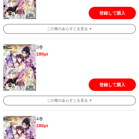
登録して購入
この
巻
のあらすじを
見る ▼
3巻
180
pt
登録して購入
この
巻
のあらすじを
見る ▼
4巻
180
pt