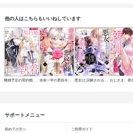
他の人はこちらもいいねしています
離婚予定の契約婚なのに､冷酷公爵様に執着されています(分冊版)
余命一年の悪役令嬢､残生は逆ハーレムを満喫しますわ!【単話】
悪女(と誤解される私)が腹黒王太子様の愛され妃になりそうです!?
サポートメニュー
初めての方へ
ご利用ガイド