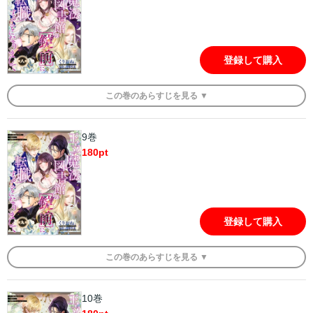
登録して購入
この
巻
のあらすじを
見る ▼
9巻
180
pt
登録して購入
この
巻
のあらすじを
見る ▼
10巻