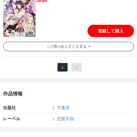
180
pt
登録して購入
この
巻
のあらすじを
見る ▼
1
2
作品情報
出版社
竹書房
レーベル
恋愛天国