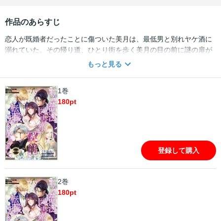
作品のあらすじ
恋人が既婚者だったことに傷ついた美月は、最低男と別れヤケ酒に
溺れていた。その帰り道、ひとり街を歩く美月の目の前に謎の扉が
現れる。その先にあったのは…異世界の王立魔法図書館!? ※本電子
もっと見る
書籍は「恋愛天国 vol.43」に収録の「王立魔法図書館の［錠前］に
転職することになりまして1」と同内容です。
1巻
180
pt
登録して購入
2巻
180
pt