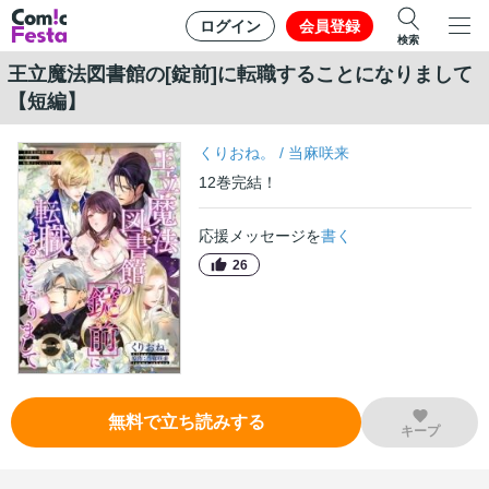
ログイン
会員登録
検索
王立魔法図書館の[錠前]に転職することになりまして
【短編】
くりおね。
/
当麻咲来
12
巻
完結！
応援メッセージを
書く
26
無料で立ち読みする
キープ