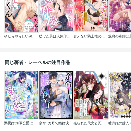
やたらやらしい深見くん
助けた男は人気俳優でした 年下彼氏の執愛包囲にご注意【単話】
食えない騎士様のあまイキ性活指南 君の悦いところ､僕が全部教えてあげる(分冊版)
同じ著者・レーベルの注目作品
溺愛婚 海軍公爵は愛しの薄幸令嬢をなんとしても妻にしたい
余命1カ月で離婚決意したのに、溺愛侯爵様に執着されて困ってます（単話版）
売られた天女と死にたがり藩主の契約婚【単話】