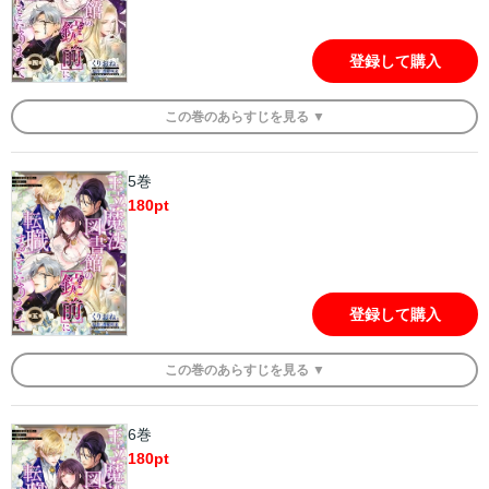
登録して購入
この
巻
のあらすじを
見る ▼
5巻
180
pt
登録して購入
この
巻
のあらすじを
見る ▼
6巻
180
pt