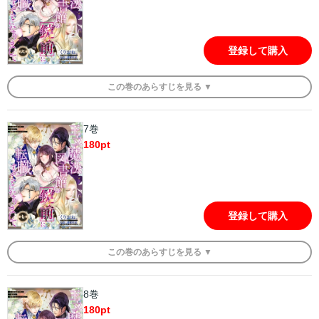
登録して購入
この
巻
のあらすじを
見る ▼
7巻
180
pt
登録して購入
この
巻
のあらすじを
見る ▼
8巻
180
pt