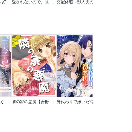
俺ので乱れてんの､好き～意地悪な同僚に性欲強いのバレましたシリーズ
愛されないので、旦那様は「推し」にします
交配休暇～獣人夫の本気の発情が止まらない
王太子妃になりたくないので､偽装婚約で回避します!
隣の家の悪魔【合冊版】
身代わりで嫁いだ冷酷国王は初恋相手でした【分冊版】
隣の家の悪魔