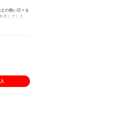
映えの無い日々を
転生してしま
ま快感に溺れてい
女ゲームの推し
入