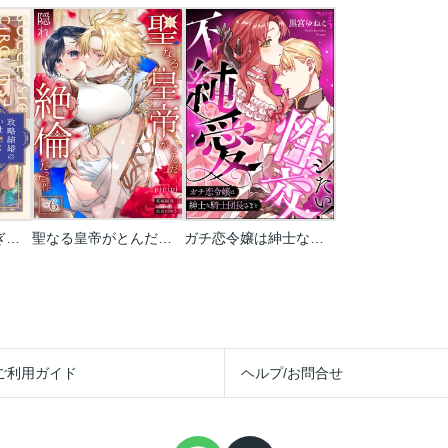
政略結婚のお世継ぎ事情【コミックス版】
聖なる皇帝がとんだ隠れ絶倫だった件【単話】
ガチ恋令嬢は紳士な騎士団長さまと不純愛性交シたい！（単話版）
ご利用ガイド
ヘルプ/お問合せ