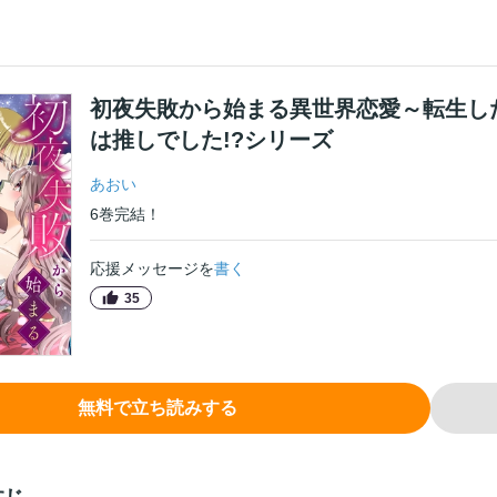
初夜失敗から始まる異世界恋愛～転生し
は推しでした!?シリーズ
あおい
6
巻
完結！
応援メッセージを
書く
35
無料で立ち読みする