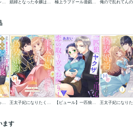
甘く解して快感トレーニング～H専用アプリで会社の後輩とマッチングしました～シリーズ
娼婦となった令嬢は冷酷な侯爵の慰みもの
極上ラブドール遊戯～人見知り令嬢はホンモノの快感に溺れて～シリーズ
品
家族に愛されなかった私が、辺境の地で氷の軍神騎士団長に溺れるほど愛されています
王太子妃になりたくないので､偽装婚約で回避します!【電子単行本版/特典おまけつき】
【ピュール】一匹狼ヤクザにご用心!? 恋の取り立てお断り!
います