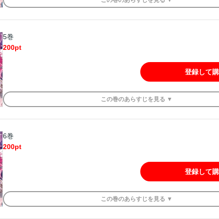
5巻
200
pt
登録して購
この
巻
のあらすじを
見る ▼
6巻
200
pt
登録して購
この
巻
のあらすじを
見る ▼