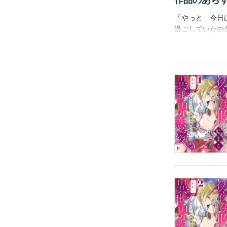
作品のあら
「やっと…今日
過ごしていたの
う！ しかも大
くも「あれ？や
と結婚！？溺愛