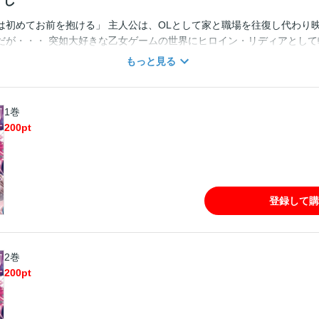
すじ
は初めてお前を抱ける」 主人公は、OLとして家と職場を往復し代わり
だが・・・ 突如大好きな乙女ゲームの世界にヒロイン・リディアとして
好きな推し・アランに押し倒されている…。 夢だと思い、言われるがま
もっと見る
けに感触がリアルかも…？」 「触れ合う練習」だけじゃ物足りない…乙
転生ファンタジー！
1巻
200
pt
登録して購
2巻
200
pt