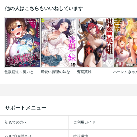
他の人はこちらもいいねしています
色欲覇道～魔力と精力ツヨツヨなので24時間無双します～
可愛い義理の妹なんて､本当は面倒なだけなんだが(分冊版)
鬼畜英雄
サポートメニュー
初めての方へ
ご利用ガイド
ヘルプ/お問合せ
推奨環境