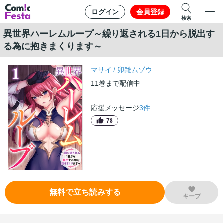
ログイン
会員登録
検索
異世界ハーレムループ～繰り返される1日から脱出す
る為に抱きまくります～
マサイ
/
卯雑ムゾウ
11
巻
まで配信中
応援メッセージ
3
件
78
無料で立ち読みする
キープ