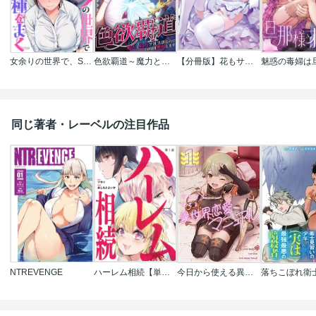
女余りの世界で、S級魔法少女達に種をまく【フルカラー】
色欲覇道～魔力と精力ツヨツヨなので24時間無双します～
【分冊版】花もサカりのお年頃
同じ著者・レーベルの注目作品
NTREVENGE
ハーレム相続【単話】
今日から使える異世界恋愛マニュアル