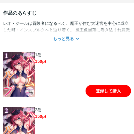
作品のあらすじ
レオ・ジールは冒険者になるべく、魔王が住む大迷宮を中心に成立
した町・インスブルクへと辿り着く。 魔王像崩落に巻き込まれ意識
を失ったレオは、自分が不慮の死を遂げた日本人・平瀬佳人の転生
もっと見る
者である事を思い出す。 悲惨な前世を繰り返さぬ為に冒険者として
の成功を決意したレオは、活動的に1日を過ごし明日を楽しみに眠り
1巻
につく。 しかし、レオが目を覚ますと再び魔王像が崩落する瞬間へ
150
pt
と移動していた。そこから起きる出来事は全て「昨日経験した事」
と同じであり、レオは1日がループしている事に気付くのであっ
た・・・！果たしてレオの運命は？ 『ループ脱出の為に女の子と
×××せよ』ちょっとH×タイムループ×異世界ファンタジー開幕!!
登録して購入
2巻
150
pt