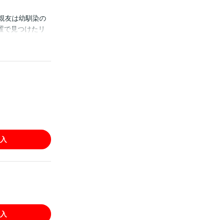
親友は幼馴染の
置で見つけたリ
でカメラを回し
科学だけじゃ解
退治の不文律」
入
入