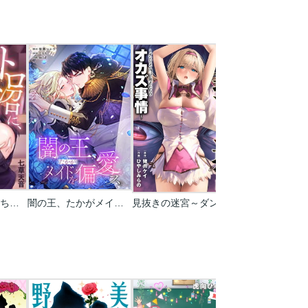
トロ沼に、イキ落ちる。～性処理秘書は元1軍女子
闇の王、たかがメイドを偏愛ス。【タテヨミ】【フルカラー】
見抜きの迷宮～ダンジョン内、冒険者たちのオカズ事情～