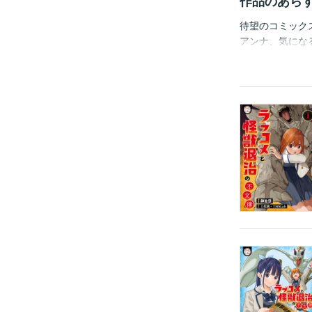
作品のあら
待望のコミック
アンナ、気にな
ングを身に着け
ている若き日の
明できない、タ
単話版1話～10