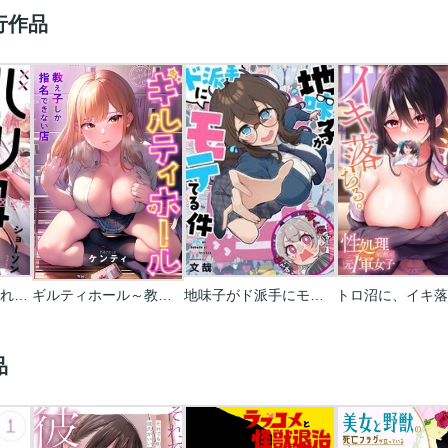
行作品
バツ4無双～捨てられ魔王、復縁ハーレム作ります。【フルカラー】
ギルティホール～教え子しか指名できない店～【フルカラー】
地味子がド派手にモテてる件【フルカラー】
品