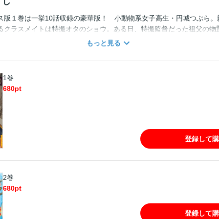
すじ
ス版１巻は一挙10話収録の豪華版！ 小動物系女子高生・円城つぶら。
るクラスメイトは特撮オタのショウ。ある日、特撮監督だった祖父の物
ると…突然50年前にタイムスリップ！ 目の前には巨大怪獣が！ 足元
もっと見る
祖父ちゃんに指示出しされ、泣きながら怪獣退治に挑むことに…。空想
イムスリップ怪獣退治ラブコメディ！ ※この商品は「ラブコメと怪獣
話を収録しています。
1巻
680
pt
登録して購
2巻
680
pt
登録して購