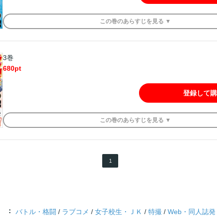
この
巻
のあらすじを
見る ▼
3巻
680
pt
登録して購
この
巻
のあらすじを
見る ▼
1
バトル・格闘
/
ラブコメ
/
女子校生・ＪＫ
/
特撮
/
Web・同人誌発