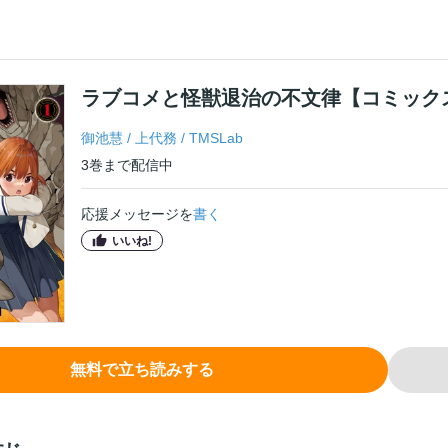
ラブコメと怪獣退治の不文律【コミック
御池慧
/
上代務
/
TMSLab
3
巻
まで配信中
応援メッセージを
書く
いいね!
無料で立ち読みする