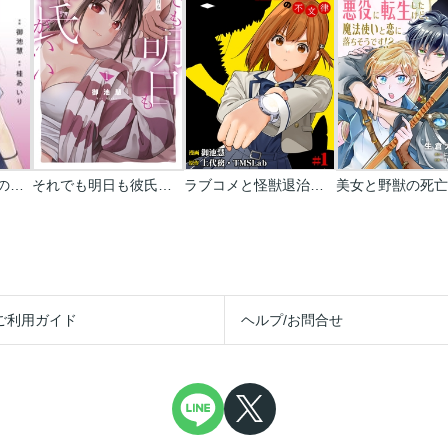
カラミざかり ボクのほんとと君の嘘【フルカラー版】
それでも明日も彼氏がいい
ラブコメと怪獣退治の不文律
ご利用ガイド
ヘルプ/お問合せ