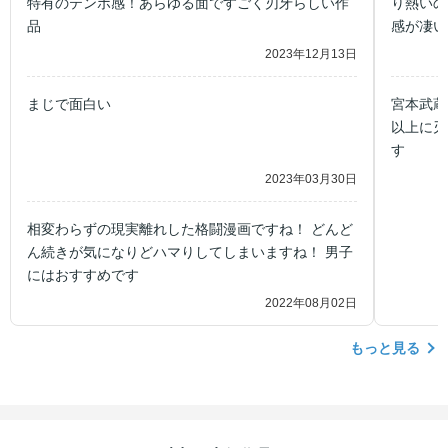
特有のテンポ感！あらゆる面ですごく刃牙らしい作
り熱いの
品
感が凄い
2023年12月13日
まじで面白い
宮本武蔵
以上に刃
2023年03月30日
相変わらずの現実離れした格闘漫画ですね！ どんど
ん続きが気になりどハマりしてしまいますね！ 男子
にはおすすめです
2022年08月02日
もっと見る