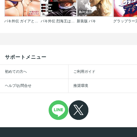
バキ外伝 ガイアとシコルスキー ～ときどきノムラ 二人だけど三人暮らし～
バキ外伝 烈海王は異世界転生しても一向にかまわんッッ
新装版 バキ
グラップラー
サポートメニュー
初めての方へ
ご利用ガイド
ヘルプ/お問合せ
推奨環境