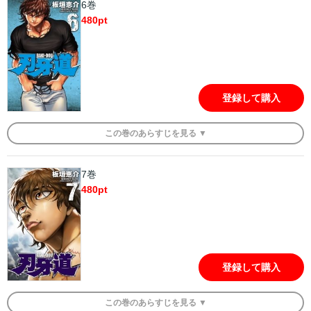
6巻
480
pt
登録して購入
この
巻
のあらすじを
見る ▼
7巻
480
pt
登録して購入
この
巻
のあらすじを
見る ▼