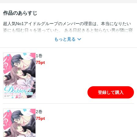
作品のあらすじ
超人気No1アイドルグループのメンバーの理音は、本当になりたい
姿にも悩む日々を送っていた。 ある日起きると知らない男が隣に寝
ていて！？チャラい彼に振り回されてこれから一体どうなる…！？
もっと見る
1巻
75
pt
登録して購入
2巻
75
pt