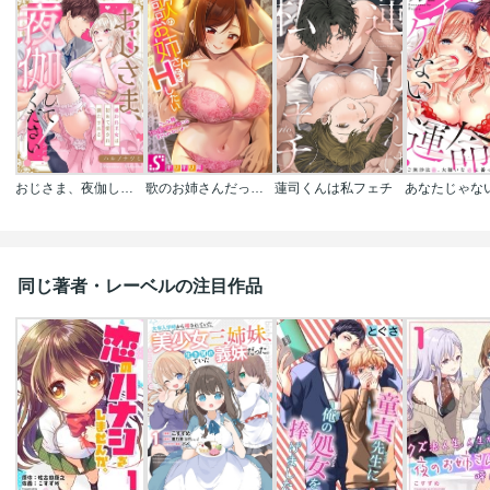
おじさま、夜伽してください！～嫌われ王女は初めて愛され満たされる
歌のお姉さんだってHしたい～こんな顔､TVの前のみんなには見せられないよ…
蓮司くんは私フェチ
同じ著者・レーベルの注目作品