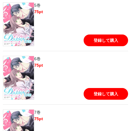
5巻
75
pt
登録して購入
6巻
75
pt
登録して購入
7巻
75
pt