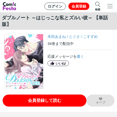
ログイン
会員登録
検索
ダブルノート ～はじっこな私とズルい彼～ 【単話
版】
本田あまね
/
とぐさ
/
こすずめ
34
巻
まで配信中
応援メッセージを
書く
いいね!
会員登録して読む
キープ