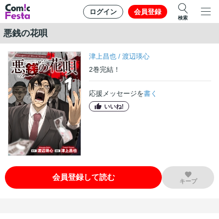
ログイン
会員登録
検索
悪銭の花唄
津上昌也
/
渡辺瑛心
2
巻
完結！
応援メッセージを
書く
いいね!
会員登録して読む
キープ