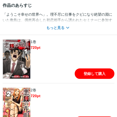
作品のあらすじ
「ようこそ幸せの世界へ」。理不尽に仕事をクビになり絶望の淵に
いた敷島は、偶然再会した初恋相手から誘われたセミナーに参加す
ることになる。そこでは、金を持っているかどうかで幸せが決まる
もっと見る
と説かれていて――。
1巻
720
pt
登録して購入
2巻
720
pt