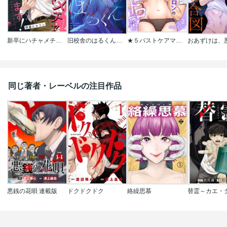
新卒にハチャメチャ抱かれてます!
旧校舎のはるくん～二人きりの鬼ごっこ、しよう？
★５バストケアマッサージをはじめます～あなたの悩みを解決する、噂のサロンのトロトロ施術
同じ著者・レーベルの注目作品
悪銭の花唄 連載版
ドクドクドク
絡繰思慕