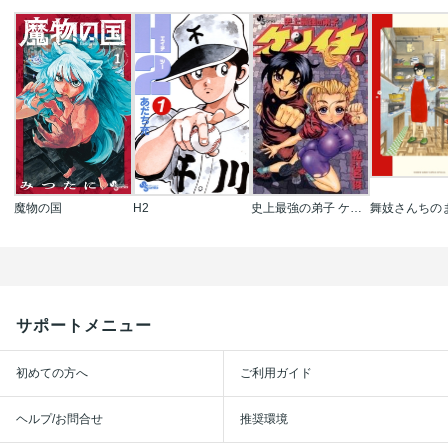
魔物の国
H2
史上最強の弟子 ケンイチ
サポートメニュー
初めての方へ
ご利用ガイド
ヘルプ/お問合せ
推奨環境