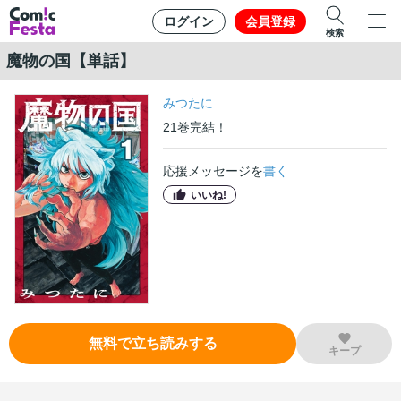
ログイン
会員登録
検索
魔物の国【単話】
みつたに
21
巻
完結！
応援メッセージを
書く
いいね!
無料で立ち読みする
キープ