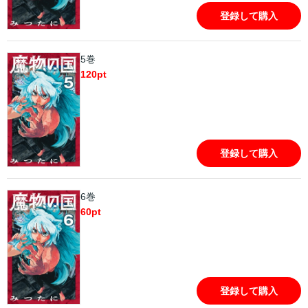
登録して購入
5巻
120
pt
登録して購入
6巻
60
pt
登録して購入