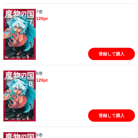
7巻
120
pt
登録して購入
8巻
120
pt
登録して購入
9巻