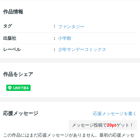
作品情報
タグ
ファンタジー
出版社
小学館
レーベル
少年サンデーコミックス
作品をシェア
応援メッセージ
応援メッセージを書く
メッセージ投稿で
20pt
ゲット！
この作品にはまだ応援メッセージがありません。最初の応援メッセ