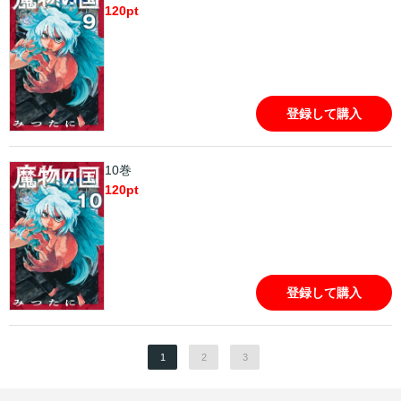
120
pt
登録して購入
10巻
120
pt
登録して購入
1
2
3