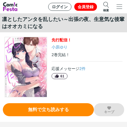
ログイン
会員登録
検索
凛としたアンタを乱したい～出張の夜、生意気な後輩
はオオカミになる
先行
配信！
小原ゆり
2
巻
完結！
応援メッセージ
2
件
61
無料で立ち読みする
キープ