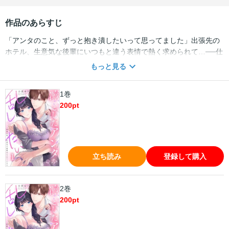
作品のあらすじ
「アンタのこと、ずっと抱き潰したいって思ってました」出張先の
ホテル、生意気な後輩にいつもと違う表情で熱く求められて…──仕
事熱心なOLの夏希は、既婚者の部長に長い片想いをしている。この
もっと見る
想いは胸にしまっておこう、そう決めたのに、ひょんなことがきっ
かけで後輩の市村にバレてしまう！さらに、そんな最悪なタイミン
1巻
グで市村と二人で出張に行くことに…。弱みを握られたことで脅さ
200
pt
れるかもと身構えるが…「無理して笑ってるの見てると、ぐちゃぐ
ちゃにしてやりたくなる」切ない瞳と噛みつくようなキスで押し倒
してきて…？
立ち読み
登録して購入
2巻
200
pt