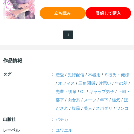
立ち読み
登録して購入
1
作品情報
タグ
恋愛
/
先行配信
/
不器用
/
Ｓ彼氏・俺様
/
オフィス
/
三角関係
/
片思い
/
年の差
/
先輩・後輩
/
OL
/
ギャップ男子
/
上司・
部下
/
肉食系
/
スーツ
/
年下
/
強気
/
ほ
だされ
/
腹黒
/
美人
/
スパダリ
/
ワンコ
出版社
パチカ
レーベル
ユワエル