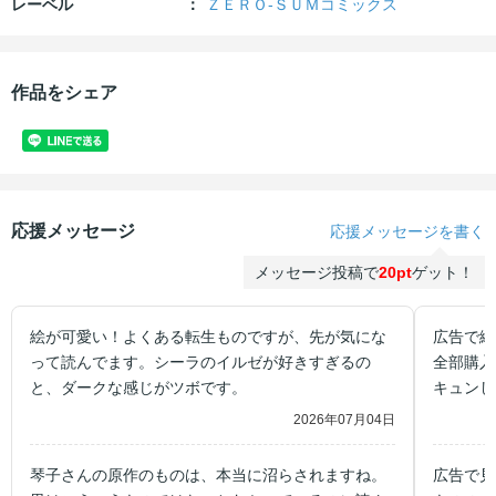
レーベル
ＺＥＲＯ-ＳＵＭコミックス
作品をシェア
応援メッセージ
応援メッセージを書く
メッセージ投稿で
20pt
ゲット！
絵が可愛い！よくある転生ものですが、先が気にな
広告で絵
って読んでます。シーラのイルゼが好きすぎるの
全部購入
と、ダークな感じがツボです。
キュンし
す！！
2026年07月04日
琴子さんの原作のものは、本当に沼らされますね。
広告で見