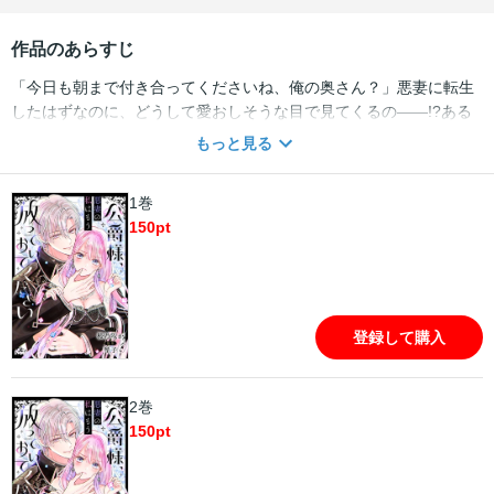
作品のあらすじ
「今日も朝まで付き合ってくださいね、俺の奥さん？」悪妻に転生
したはずなのに、どうして愛おしそうな目で見てくるの――!?ある
日気づいたら、昔読んだ小説の悪妻キャラ・イルゼになっていた。
もっと見る
主人公のギルバートとヒロインの仲を邪魔するイルゼの結末は、娼
館落ちという悲惨なもの。本来の展開を変えるべく、イルゼはギル
1巻
バートとの円満離婚を思い立つ。悲惨な結末さえ回避すればこの世
150
pt
界も楽しめるかも！なんて考えていた矢先、ギルバートが寝室に現
れて!?「その泣き顔は悪くない」「せいぜいそのまま嫌がるフリを
していてください」踏んだり蹴ったり抱かれたり(?)で散々なイルゼ
とクールなドS公爵の恋模様にときめき必至のラブコメディ！【本
商品は単話コンテンツとなります。単行本版と収録内容が異なる場
登録して購入
合がございます。漫画内の告知等は過去のものとなりますので、ご
注意ください。】
2巻
150
pt