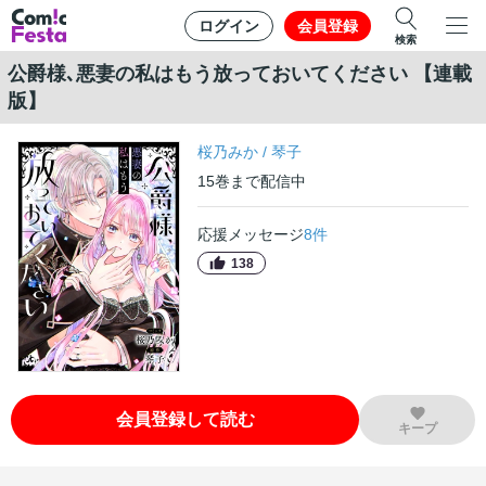
ログイン
会員登録
検索
公爵様､悪妻の私はもう放っておいてください 【連載
版】
桜乃みか
/
琴子
15
巻
まで配信中
応援メッセージ
8
件
138
会員登録して読む
キープ