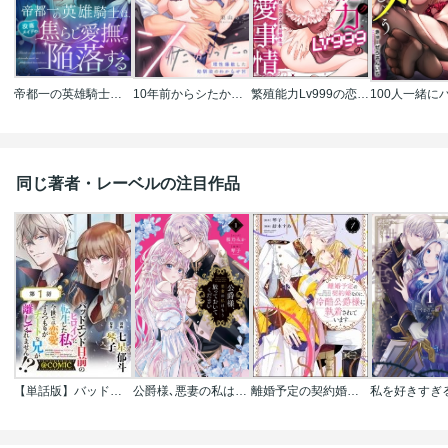
帝都一の英雄騎士は、没落メイドの焦らし愛撫で陥落する
10年前からシたかった。～理性爆散した幼馴染のわからせＨ
繁殖能力Lv999の恋愛事情 ―幼なじみ候爵令息とのウブあま新婚生活―（単話版）
同じ著者・レーベルの注目作品
【単話版】バッドエンド目前のヒロインに転生した私､今世では恋愛するつもりがチートな兄が離してくれません!?@COMIC
公爵様､悪妻の私はもう放っておいてください
離婚予定の契約婚なのに､冷酷公爵様に執着されています