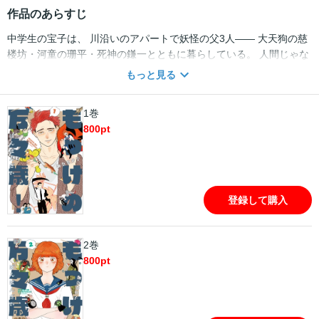
作品のあらすじ
中学生の宝子は、 川沿いのアパートで妖怪の父3人―― 大天狗の慈
楼坊・河童の珊平・死神の鎌一とともに暮らしている。 人間じゃな
いうえに性格もクセつよ。 でも一人娘への愛情だけはたっぷりな父
もっと見る
達のもと 楽しい毎日を過ごしていたけれど…?! 笑いと涙と妖怪が大
渋滞v ヘンテコ家族コメディ、元気いっぱいに開幕！
1巻
800
pt
登録して購入
2巻
800
pt