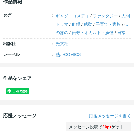
作品情報
タグ
ギャグ・コメディ
/
ファンタジー
/
人間
ドラマ
/
血縁
/
感動
/
子育て・家族
/
ほ
のぼの
/
伝奇・オカルト・妖怪
/
日常
出版社
光文社
レーベル
熱帯COMICS
作品をシェア
応援メッセージ
応援メッセージを書く
メッセージ投稿で
20pt
ゲット！