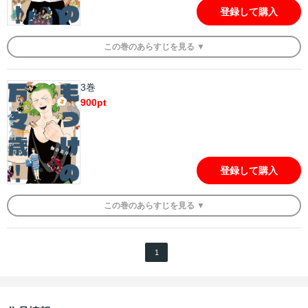
登録して購入
この
巻
のあらすじを
見る ▼
3巻
900
pt
登録して購入
この
巻
のあらすじを
見る ▼
1