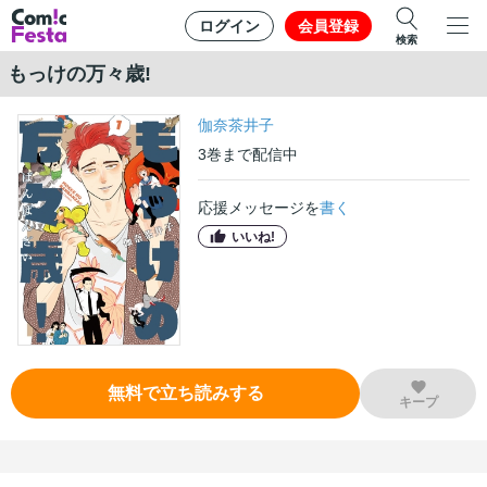
ログイン
会員登録
検索
もっけの万々歳!
伽奈茶井子
3
巻
まで配信中
応援メッセージを
書く
いいね!
無料で立ち読みする
キープ