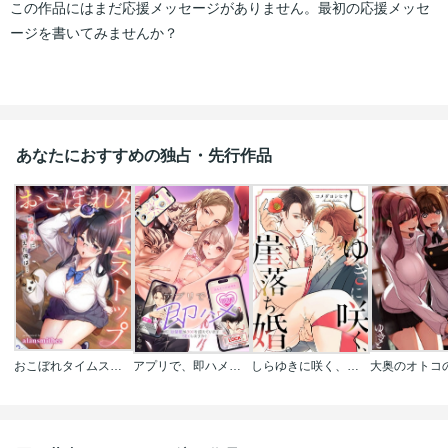
この作品にはまだ応援メッセージがありません。最初の応援メッセ
ージを書いてみませんか？
あなたにおすすめの独占・先行作品
おこぼれタイムストップ～時間停止に抗えた俺は…～【フルカラー】
アプリで、即ハメ～欲情度が800を超えていますSEXしますか？
しらゆきに咲く、崖落ち婚。
大奥のオトコ