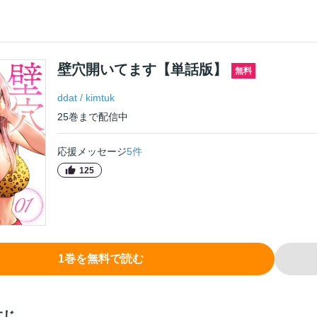
壁穴開いてます【単話版】
無料
ddat
/
kimtuk
25
巻
まで配信中
応援メッセージ
5
件
125
1
巻
を無料で読む
すじ