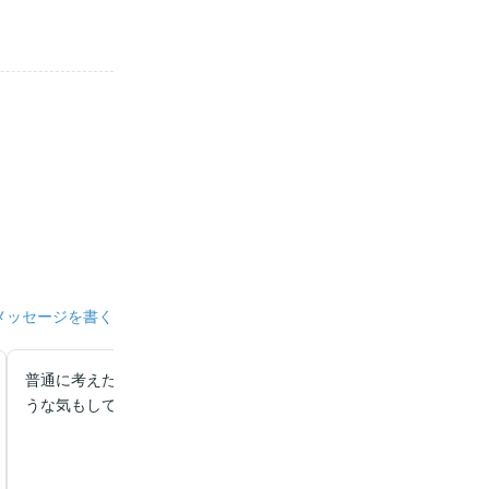
メッセージを書く
普通に考えたらむちゃくちゃな設定ですが、田舎の村にはあっても
うな気もしてきてしまう感じです。俺も壁穴したい笑