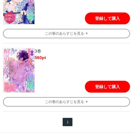
登録して購入
この
巻
のあらすじを
見る ▼
3巻
560
pt
登録して購入
この
巻
のあらすじを
見る ▼
1