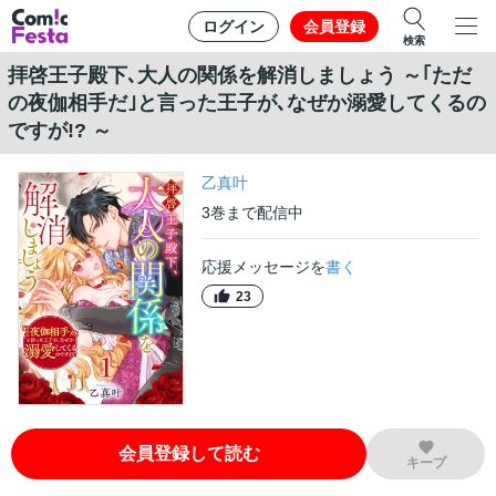
ログイン
会員登録
検索
拝啓王子殿下､大人の関係を解消しましょう ～｢ただ
の夜伽相手だ｣と言った王子が､なぜか溺愛してくるの
ですが!? ～
乙真叶
3
巻
まで配信中
応援メッセージを
書く
23
会員登録して読む
キープ