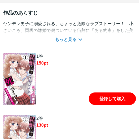
作品のあらすじ
ヤンデレ男子に溺愛される、ちょっと危険なラブストーリー！ 小
さいころ、両親の離婚で傷ついている宙刻に「ある約束」をした美
月。でもそのせいで、宙刻の愛が暴走してとんでもないことにな
もっと見る
り…！？
1巻
150
pt
登録して購入
2巻
130
pt