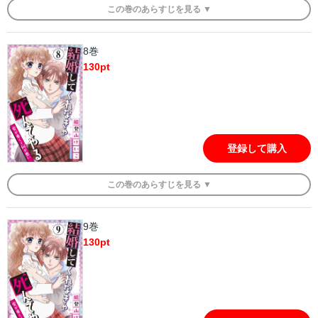
この
巻
のあらすじを
見る ▼
8巻
130
pt
登録して購入
この
巻
のあらすじを
見る ▼
9巻
130
pt