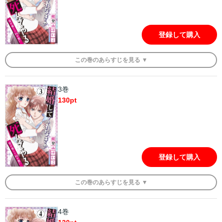
登録して購入
この
巻
のあらすじを
見る ▼
3巻
130
pt
登録して購入
この
巻
のあらすじを
見る ▼
4巻