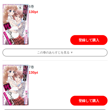
6巻
130
pt
登録して購入
この
巻
のあらすじを
見る ▼
7巻
130
pt
登録して購入