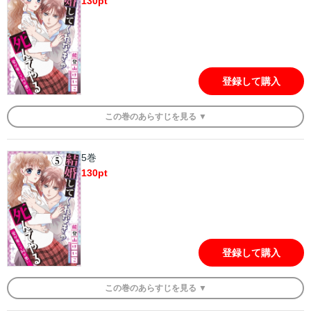
130
pt
登録して購入
この
巻
のあらすじを
見る ▼
5巻
130
pt
登録して購入
この
巻
のあらすじを
見る ▼