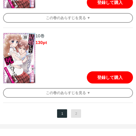
登録して購入
この
巻
のあらすじを
見る ▼
10巻
130
pt
登録して購入
この
巻
のあらすじを
見る ▼
1
2