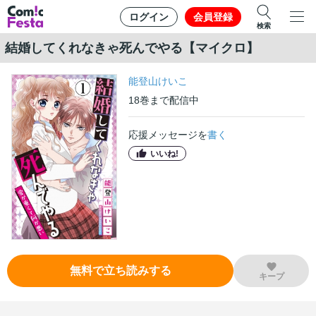
ログイン
会員登録
検索
結婚してくれなきゃ死んでやる【マイクロ】
能登山けいこ
18
巻
まで配信中
応援メッセージを
書く
いいね!
無料で立ち読みする
キープ