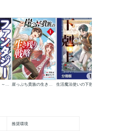
ファンタジー銀河 ～何で宇宙にゴブリンやオークが居るんだ～
崖っぷち貴族の生き残り戦略
生活魔法使いの下剋上【分冊版】
推奨環境