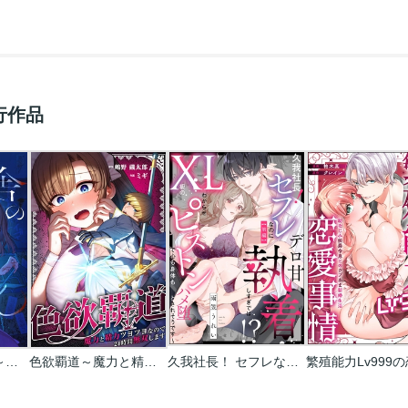
行作品
旧校舎のはるくん～二人きりの鬼ごっこ、しよう？
色欲覇道～魔力と精力ツヨツヨなので24時間無双します～
久我社長！ セフレなのにデロ甘執着しすぎでは!? ～XL級のわからせピストンで心も身体もハメ堕とされそうです～（単話版）