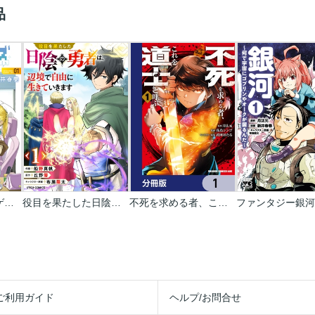
品
デベロッパーズ～ゲーム創作沼へようこそ～
役目を果たした日陰の勇者は､辺境で自由に生きていきます【分冊版】
不死を求める者、これを道士と呼ぶ【分冊版】
ご利用ガイド
ヘルプ/お問合せ