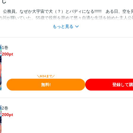
すじ
 公務員。なぜか大宇宙で犬（？）とバディになる!!!!!! ある日、空
の川が輝いていた。55歳で役所を辞めて悠々自適な生活を始めた主人公
、1人で山梨県のキャンプ場に来ていた。 「天涯孤独か」 今の生活に不
もっと見る
こんな日々が永遠に続くと思っていた矢先、突如眩しい光が……。 一瞬
異性の種族がひしめき合う銀河文明に世界へ――。 WEBで人気のファ
作、待望の漫画化!!
1巻
200
pt
＼8/24まで／
無料!
登録して購
2巻
200
pt