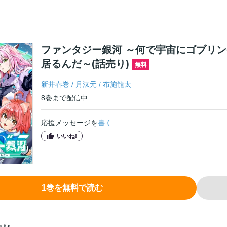
ファンタジー銀河 ～何で宇宙にゴブリ
居るんだ～(話売り)
無料
新井春巻
/
月汰元
/
布施龍太
8
巻
まで配信中
応援メッセージを
書く
いいね!
1
巻
を無料で読む