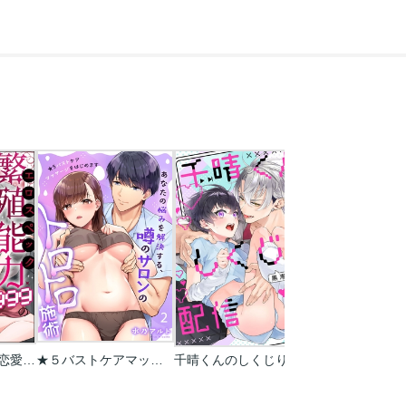
繁殖能力Lv999の恋愛事情 ―幼なじみ候爵令息とのウブあま新婚生活―（単話版）
★５バストケアマッサージをはじめます～あなたの悩みを解決する、噂のサロンのトロトロ施術
千晴くんのしくじり配信