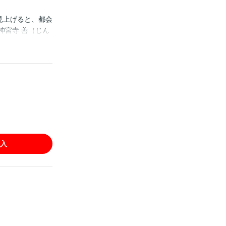
を見上げると、都会
神宮寺 善（じん
満はないが、満
にしてゴブリン
ンタジー風スペ
入