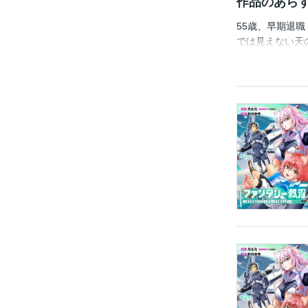
作品のあら
55歳、早期退職
では見えない天
ぐうじぜん）は
足もしてない。
やオークなどの
ースオペラのの傑