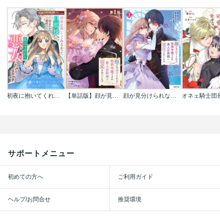
初夜に抱いてくれなかった旦那様へ。私は今日から悪女になります
【単話版】顔が見分けられない伯爵令嬢ですが､悪人公爵様に溺愛されています@COMIC
顔が見分けられない伯爵令嬢ですが､悪人公爵様に溺愛されています@COMIC
サポートメニュー
初めての方へ
ご利用ガイド
ヘルプ/お問合せ
推奨環境