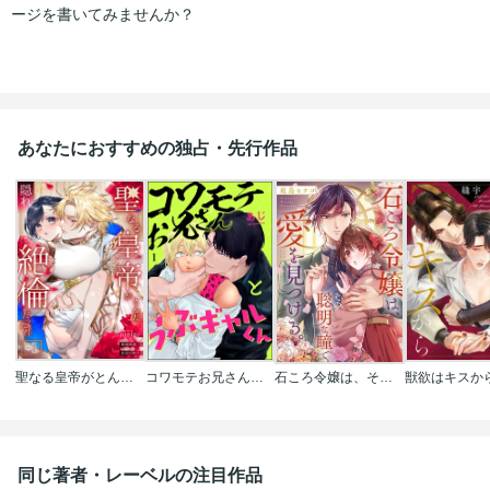
ージを書いてみませんか？
あなたにおすすめの独占・先行作品
聖なる皇帝がとんだ隠れ絶倫だった件【単話】
コワモテお兄さんとうぶギャルくん(分冊版)
石ころ令嬢は、その聡明な瞳で愛を見つける。
獣欲はキスか
同じ著者・レーベルの注目作品