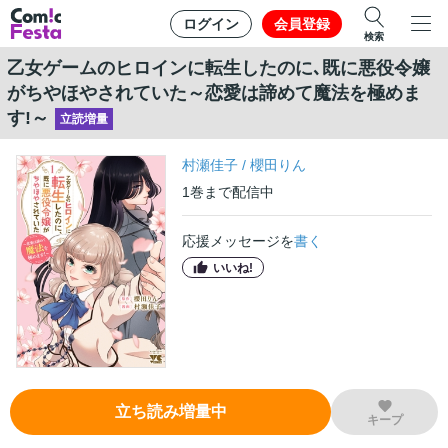
ログイン
会員登録
検索
乙女ゲームのヒロインに転生したのに､既に悪役令嬢
がちやほやされていた～恋愛は諦めて魔法を極めま
す!～
立読増量
村瀬佳子
/
櫻田りん
1
巻
まで配信中
応援メッセージを
書く
いいね!
立ち読み増量中
キープ