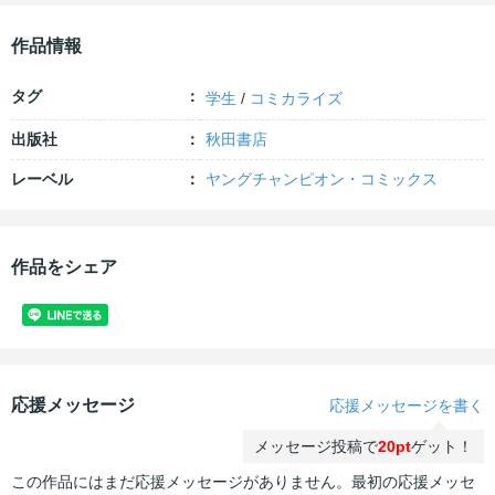
作品情報
タグ
学生
/
コミカライズ
出版社
秋田書店
レーベル
ヤングチャンピオン・コミックス
作品をシェア
応援メッセージ
応援メッセージを書く
メッセージ投稿で
20pt
ゲット！
この作品にはまだ応援メッセージがありません。最初の応援メッセ